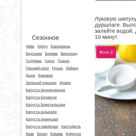
Луковую шелуху
дуршлаге. Выло
залейте водой, 
10 минут.
Сезонное
Айва
Арбуз
Баклажаны
Фото 2
Брусника
Брюква
Виноград
Голубика
Горох
Гранат
Грецкий орех
Груша
Дайкон
Дыня
Ежевика
Зеленый горошек
Инжир
Капуста белокочанная
Капуста Брокколи
Капуста Брюссельская
Капуста кольраби
Капуста пекинская
Капуста савойская
Картофель
Киви
Кизил
Клюква
Кукуруза