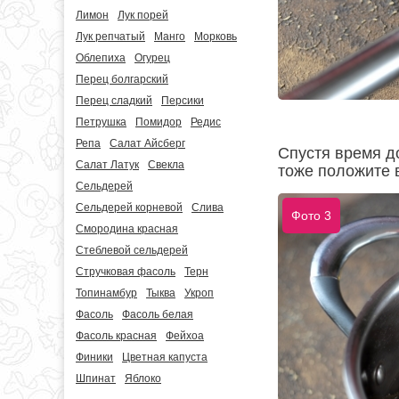
Лимон
Лук порей
Лук репчатый
Манго
Морковь
Облепиха
Огурец
Перец болгарский
Перец сладкий
Персики
Петрушка
Помидор
Редис
Репа
Салат Айсберг
Спустя время до
Салат Латук
Свекла
тоже положите в
Сельдерей
Сельдерей корневой
Слива
Фото 3
Смородина красная
Стеблевой сельдерей
Стручковая фасоль
Терн
Топинамбур
Тыква
Укроп
Фасоль
Фасоль белая
Фасоль красная
Фейхоа
Финики
Цветная капуста
Шпинат
Яблоко