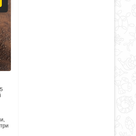
5
й
и,
утри