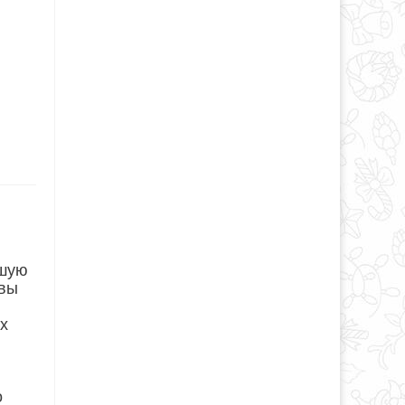
йшую
 вы
ых
о