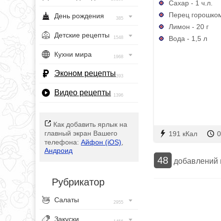
Сахар - 1 ч.л.
Перец горошком 
День рождения
385
Лимон - 20 г
Детские рецепты
Вода - 1,5 л
1548
Кухни мира
1968
Эконом рецепты
393
Видео рецепты
1396
Как добавить ярлык на
главный экран Вашего
191 кКал
0
телефона:
Айфон (iOS)
,
Андроид
48
добавлений
Рубрикатор
Салаты
2955
Закуски