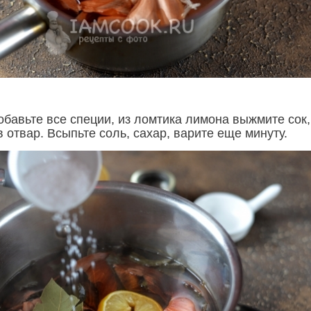
бавьте все специи, из ломтика лимона выжмите сок,
 отвар. Всыпьте соль, сахар, варите еще минуту.