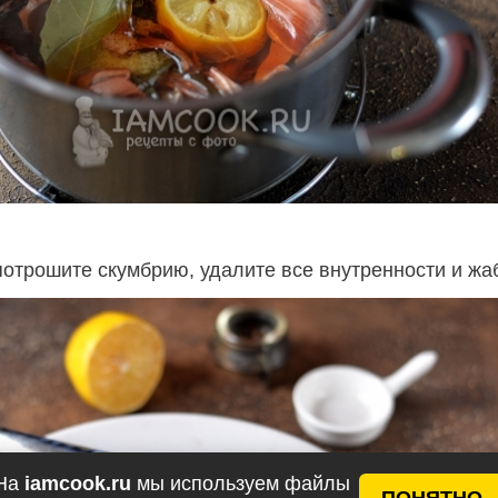
потрошите скумбрию, удалите все внутренности и жа
На
iamcook.ru
мы используем файлы
ПОНЯТНО