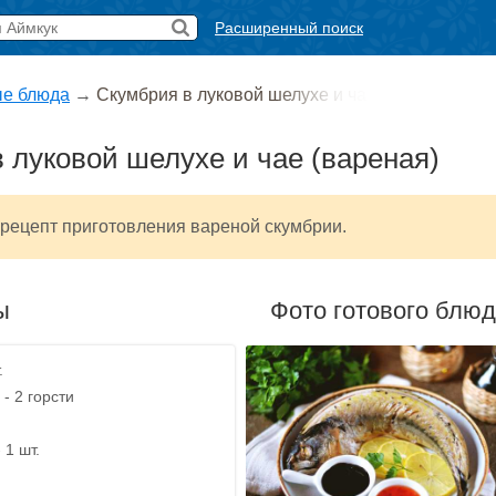
Расширенный поиск
е блюда
→
Скумбрия в луковой шелухе и ча
 луковой шелухе и чае (вареная)
рецепт приготовления вареной скумбрии.
ы
Фото готового блю
.
- 2 горсти
 1 шт.