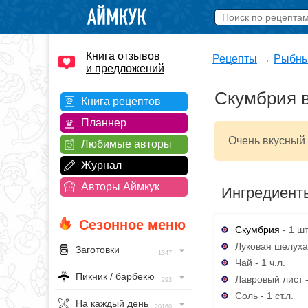
Книга отзывов
Рецепты
→
Рыбны
и предложений
Скумбрия в
Книга рецептов
Планнер
Очень вкусный 
Любимые авторы
Журнал
Авторы Аймкук
Ингредиент
Сезонное меню
Скумбрия
- 1 шт
Луковая шелуха 
Заготовки
1347
Чай - 1 ч.л.
Пикник / барбекю
Лавровый лист -
293
Соль - 1 ст.л.
На каждый день
20160