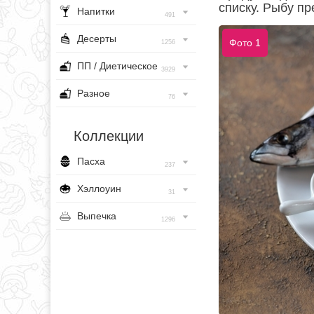
списку. Рыбу п
Напитки
491
Десерты
Фото 1
1256
ПП / Диетическое
3929
Разное
76
Коллекции
Пасха
237
Хэллоуин
31
Выпечка
1296