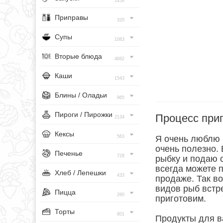
1456
Приправы
320
Супы
1083
Вторые блюда
4682
Каши
1543
Блины / Оладьи
965
Пироги / Пирожки
Процесс при
2134
Кексы
563
Я очень люблю в
очень полезно. 
Печенье
728
рыбку и подаю 
всегда можете п
Хлеб / Лепешки
433
продаже. Так во
видов рыб встр
Пицца
260
приготовим.
Торты
801
Продукты для в