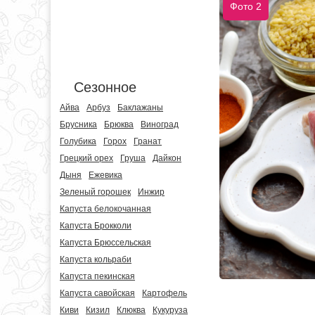
Фото 2
Сезонное
Айва
Арбуз
Баклажаны
Брусника
Брюква
Виноград
Голубика
Горох
Гранат
Грецкий орех
Груша
Дайкон
Дыня
Ежевика
Зеленый горошек
Инжир
Капуста белокочанная
Капуста Брокколи
Капуста Брюссельская
Капуста кольраби
Капуста пекинская
Капуста савойская
Картофель
Киви
Кизил
Клюква
Кукуруза