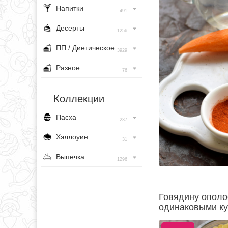
Напитки
491
Десерты
1256
ПП / Диетическое
3929
Разное
76
Коллекции
Пасха
237
Хэллоуин
31
Выпечка
1296
Говядину ополо
одинаковыми ку