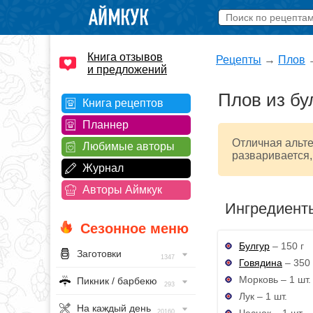
Книга отзывов
Рецепты
→
Плов
и предложений
Плов из бу
Книга рецептов
Планнер
Отличная альте
Любимые авторы
разваривается,
Журнал
Авторы Аймкук
Ингредиент
Сезонное меню
Булгур
– 150 г
Заготовки
1347
Говядина
– 350 
Морковь – 1 шт.
Пикник / барбекю
293
Лук – 1 шт.
На каждый день
Чеснок – 1 шт.
20160