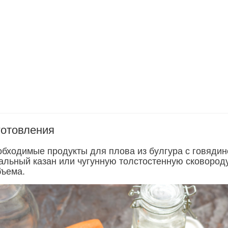
готовления
обходимые продукты для плова из булгура с говядин
альный казан или чугунную толстостенную сковород
бъема.