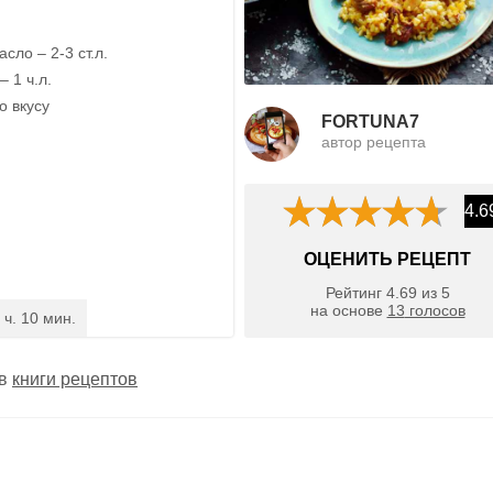
сло – 2-3 ст.л.
– 1 ч.л.
о вкусу
FORTUNA7
автор рецепта
4.6
ОЦЕНИТЬ РЕЦЕПТ
Рейтинг
4.69
из
5
на основе
13
голосов
 ч. 10 мин.
 в
книги рецептов