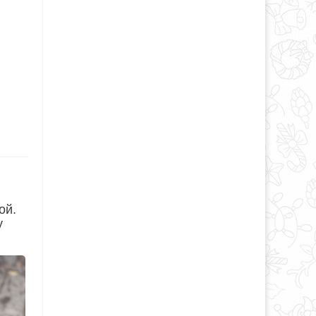
ой.
у