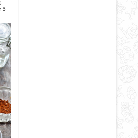
о
е 5