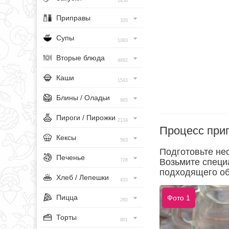
1456
Приправы
320
Супы
1083
Вторые блюда
4682
Каши
1543
Блины / Оладьи
965
Пироги / Пирожки
2134
Процесс при
Кексы
563
Подготовьте не
Печенье
Возьмите специ
728
подходящего о
Хлеб / Лепешки
433
Пицца
Фото 1
260
Торты
801