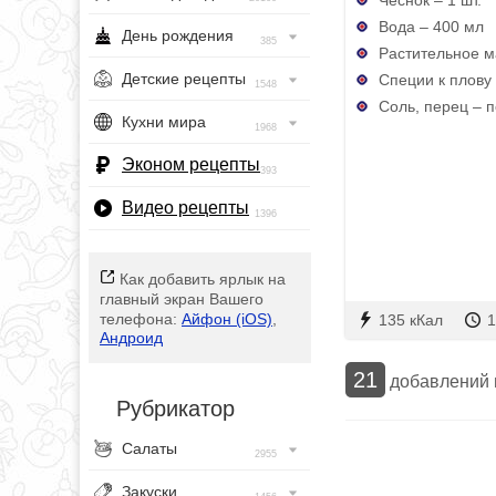
Вода – 400 мл
День рождения
385
Растительное ма
Детские рецепты
Специи к плову 
1548
Соль, перец – п
Кухни мира
1968
Эконом рецепты
393
Видео рецепты
1396
Как добавить ярлык на
главный экран Вашего
телефона:
Айфон (iOS)
,
135 кКал
1
Андроид
21
добавлений
Рубрикатор
Салаты
2955
Закуски