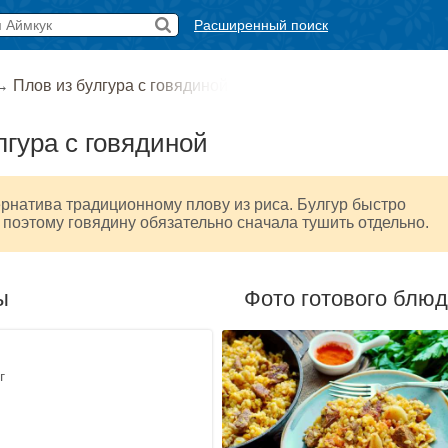
Расширенный поиск
→
Плов из булгура с говядиной
лгура с говядиной
рнатива традиционному плову из риса. Булгур быстро
 поэтому говядину обязательно сначала тушить отдельно.
ы
Фото готового блю
г