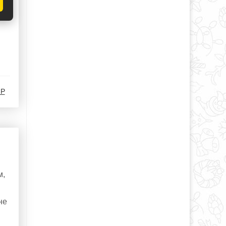
-Р
м,
не