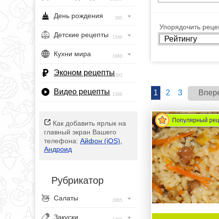
День рождения
385
Упорядочить рецеп
Детские рецепты
1548
Кухни мира
1968
Эконом рецепты
393
Видео рецепты
1
2
3
Впер
1396
Популярный ре
Как добавить ярлык на
главный экран Вашего
телефона:
Айфон (iOS)
,
Андроид
Рубрикатор
Салаты
2955
Закуски