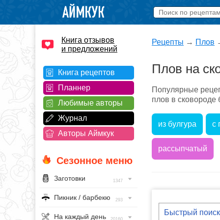
Книга отзывов
Рецепты
→
Плов
и предложений
Плов на ск
Книга рецептов
Планнер
Популярные рецеп
плов в сковороде 
Любимые авторы
Журнал
из булгура
с
Авторы Аймкук
рассыпчатый
Сезонное меню
Заготовки
1347
Пикник / барбекю
293
На каждый день
20160