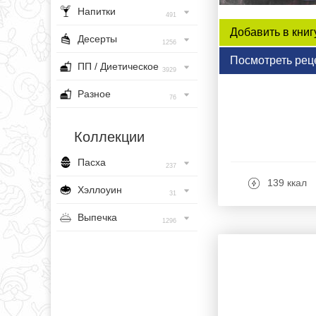
Напитки
491
Добавить в книг
Десерты
1256
Посмотреть рец
ПП / Диетическое
3929
Разное
76
Коллекции
Пасха
237
139 ккал
Хэллоуин
31
Выпечка
1296