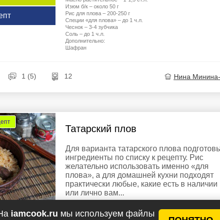
Изюм б/к – около 50 г
Рис для плова – 200-250 г
епт
Специи «для плова» – до 1 ч.л.
Чеснок – 3-4 зубчика
Соль – до 1 ч.л.
Дополнительно:
Шафран
1 (5)
12
Нина Минина
цепт
Татарский плов
Для варианта татарского плова подготовь
ингредиенты по списку к рецепту. Рис
желательно использовать именно «для
плова», а для домашней кухни подходят
практически любые, какие есть в наличии
или лично вам...
Ингредиенты
На
iamcook.ru
мы используем файлы
ПОНЯТНО
Говядина – 500 г