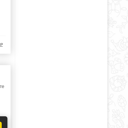
-Р
те