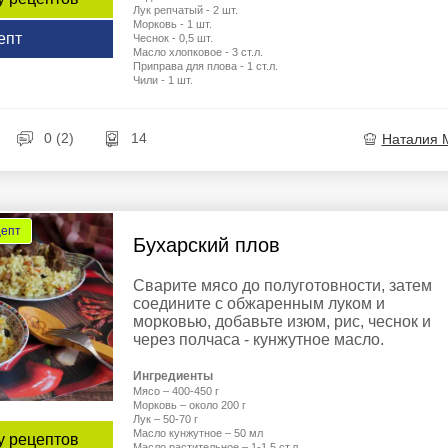
Лук репчатый - 2 шт.
Морковь - 1 шт.
епт
Чеснок - 0,5 шт.
Масло хлопковое - 3 ст.л.
Приправа для плова - 1 ст.л.
Чили - 1 шт.
0 (2)
14
Наталия 
цепт
Бухарский плов
Сварите мясо до полуготовности, затем
соедините с обжаренным луком и
морковью, добавьте изюм, рис, чеснок и
через полчаса - кунжутное масло.
Ингредиенты
Мясо – 400-450 г
Морковь – около 200 г
Лук – 50-70 г
Масло кунжутное – 50 мл
у рецептов
Масло растительное – 1-1,5 ст.л.