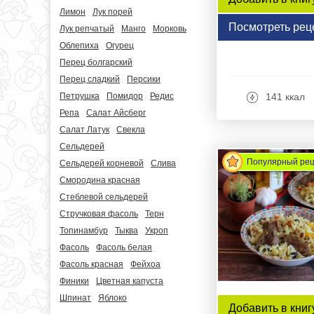
Лимон
Лук порей
Посмотреть рец
Лук репчатый
Манго
Морковь
Облепиха
Огурец
Перец болгарский
Перец сладкий
Персики
Петрушка
Помидор
Редис
141 ккал
Репа
Салат Айсберг
Салат Латук
Свекла
Сельдерей
Популярный ре
Сельдерей корневой
Слива
Смородина красная
Стеблевой сельдерей
Стручковая фасоль
Терн
Топинамбур
Тыква
Укроп
Фасоль
Фасоль белая
Фасоль красная
Фейхоа
Финики
Цветная капуста
Шпинат
Яблоко
Добавить в книг