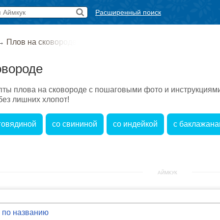
Расширенный поиск
→
Плов на сковороде
овороде
ты плова на сковороде с пошаговыми фото и инструкциями.
без лишних хлопот!
 говядиной
со свининой
со индейкой
с баклажан
АЙМКУК