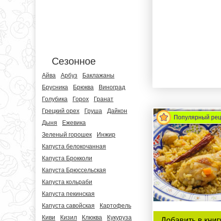
Сезонное
Айва
Арбуз
Баклажаны
Брусника
Брюква
Виноград
Голубика
Горох
Гранат
Грецкий орех
Груша
Дайкон
Популярный ре
Дыня
Ежевика
Зеленый горошек
Инжир
Капуста белокочанная
Капуста Брокколи
Капуста Брюссельская
Капуста кольраби
Капуста пекинская
Капуста савойская
Картофель
Киви
Кизил
Клюква
Кукуруза
Добавить в книг