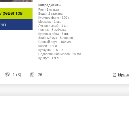
Ингредиенты
Рис - 1 стакан
у рецептов
Вода - 2 стакана
Куриное филе - 300 г
Морковь - 1 шт.
епт
Лук репчатый - 1 шт.
Чеснок - 3 зубчика
Куриные яйца - 6 шт.
Зелёный лук - 5 перьев
Соевый соус - 100 мл
Карри - 1 ч.л.
Куркума - 0.5 ч.л.
Подсолнечное масло - 50 мл
Кунжут - 1 ч.л.
1 (3)
26
Ирин