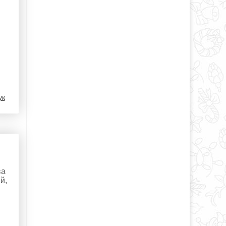
ук
ва
й,