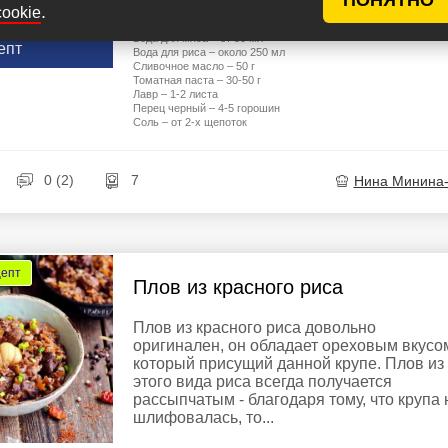
у рецептов
.
cookie
Лук – 150 г
Рис – 200 г
Вода для мяса – от 50 мл
епт
Вода для риса – около 250 мл
Сливочное масло – 50 г
Томатная паста – 30-50 г
Лавр – 1-2 листа
Перец черный – 4-5 горошин
Соль – от 2-х щепоток
0 (2)
7
Нина Минина
цепт
Плов из красного риса
Плов из красного риса довольно
оригинален, он обладает ореховым вкусо
который присущий данной крупе. Плов из
этого вида риса всегда получается
рассыпчатым - благодаря тому, что крупа 
шлифовалась, то...