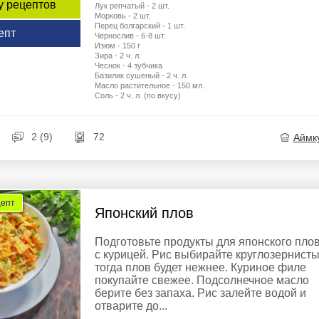
у рецептов
Лук репчатый - 2 шт.
Морковь - 2 шт.
Перец болгарский - 1 шт.
епт
Чернослив - 6-8 шт.
Изюм - 150 г
Зира - 2 ч. л.
Чеснок - 4 зубчика
Базилик сушеный - 2 ч. л.
Масло растительное - 150 мл.
Соль - 2 ч. л. (по вкусу)
2 (9)
72
Аймк
цепт
Японский плов
Подготовьте продукты для японского пло
с курицей. Рис выбирайте круглозернисты
тогда плов будет нежнее. Куриное филе
покупайте свежее. Подсолнечное масло
берите без запаха. Рис залейте водой и
отварите до...