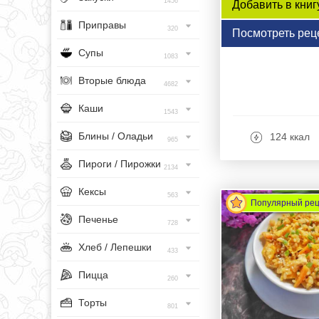
1456
Добавить в книг
Приправы
320
Посмотреть рец
Супы
1083
Вторые блюда
4682
Каши
1543
Блины / Оладьи
124 ккал
965
Пироги / Пирожки
2134
Кексы
563
Популярный ре
Печенье
728
Хлеб / Лепешки
433
Пицца
260
Торты
801