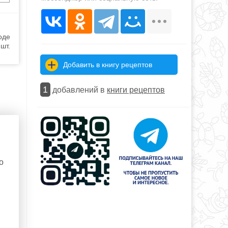
оде
шт.
Добавить в книгу рецептов
1
добавлений в
книги рецептов
о