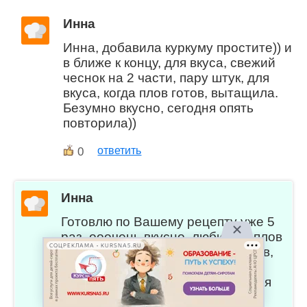
Инна
Инна, добавила куркуму простите)) и
в ближе к концу, для вкуса, свежий
чеснок на 2 части, пару штук, для
вкуса, когда плов готов, вытащила.
Безумно вкусно, сегодня опять
повторила))
0
ответить
Инна
Готовлю по Вашему рецепту уже 5
раз, ооочень вкусно, любимый плов
СОЦРЕКЛАМА • KURSNA5.RU
теперь, а раньше не любила плов,
оказывается я просто не люблю
обычный плов)))), только специи я
добавляю другие, смешиваю