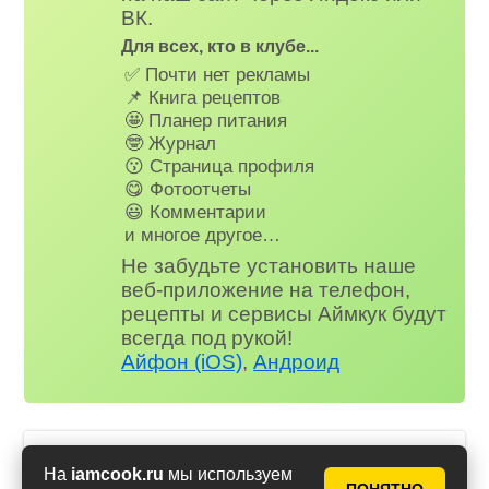
ВК.
Для всех, кто в клубе...
✅ Почти нет рекламы
📌 Книга рецептов
🤩 Планер питания
🤓 Журнал
😗 Страница профиля
😋 Фотоотчеты
😃 Комментарии
и многое другое…
Не забудьте установить наше
веб-приложение на телефон,
рецепты и сервисы Аймкук будут
всегда под рукой!
Айфон (iOS)
,
Андроид
Булгур с курицей в сковороде
На
iamcook.ru
мы используем