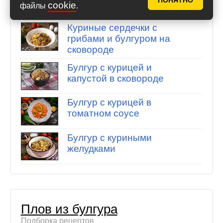
ПОНЯТНО
cookie
Подборка рецептов
файлы
.
Куриные сердечки с
грибами и булгуром на
сковороде
Булгур с курицей и
капустой в сковороде
Булгур с курицей в
томатном соусе
Булгур с куриными
желудками
Плов из булгура
Подборка рецептов