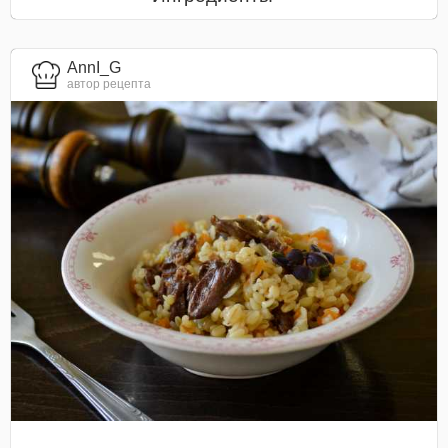
AnnI_G
автор рецепта