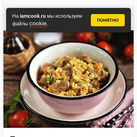
На
iamcook.ru
мы используем
Татьяна
ПОНЯТНО
cookie
файлы
.
автор рецепта