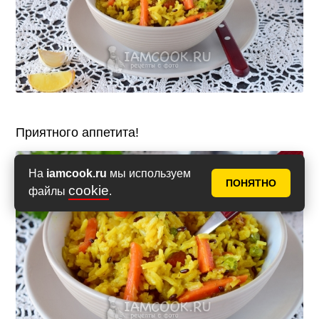
Приятного аппетита!
Фото 10
На
iamcook.ru
мы используем
ПОНЯТНО
cookie
файлы
.