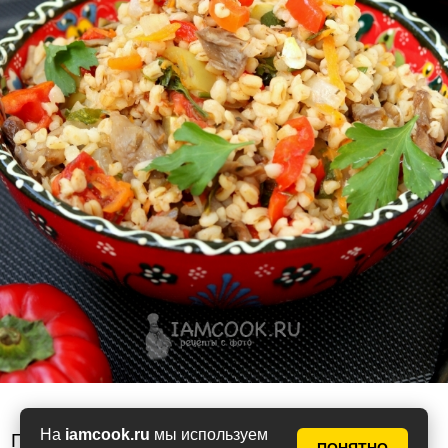
На
iamcook.ru
мы используем
Приятного аппетита!