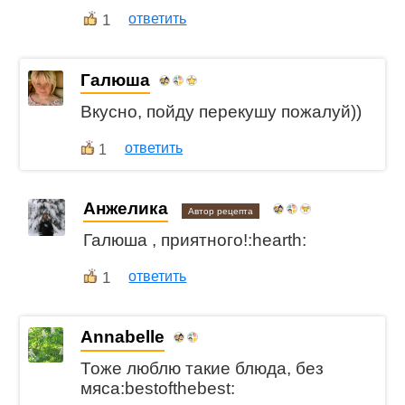
1
ответить
Галюша
Вкусно, пойду перекушу пожалуй))
ответить
1
Анжелика
Автор рецепта
Галюша , приятного!:hearth:
1
ответить
Annabelle
Тоже люблю такие блюда, без
мяса:bestofthebest: