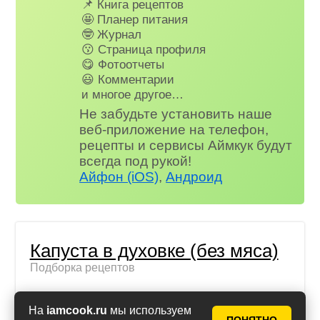
📌 Книга рецептов
🤩 Планер питания
🤓 Журнал
😗 Страница профиля
😋 Фотоотчеты
😃 Комментарии
и многое другое…
Не забудьте установить наше
веб-приложение на телефон,
рецепты и сервисы Аймкук будут
всегда под рукой!
Айфон (iOS)
,
Андроид
Капуста в духовке (без мяса)
Подборка рецептов
Белокочанная капуста,
На
iamcook.ru
мы используем
запеченная в духовке