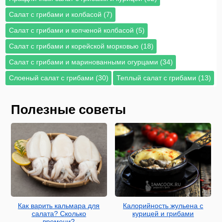
Салат с грибами и колбасой (7)
Салат с грибами и копченой колбасой (5)
Салат с грибами и корейской морковью (18)
Салат с грибами и маринованными огурцами (34)
Слоеный салат с грибами (30)
Теплый салат с грибами (13)
Полезные советы
Как варить кальмара для
Калорийность жульена с
салата? Сколько
курицей и грибами
времени?