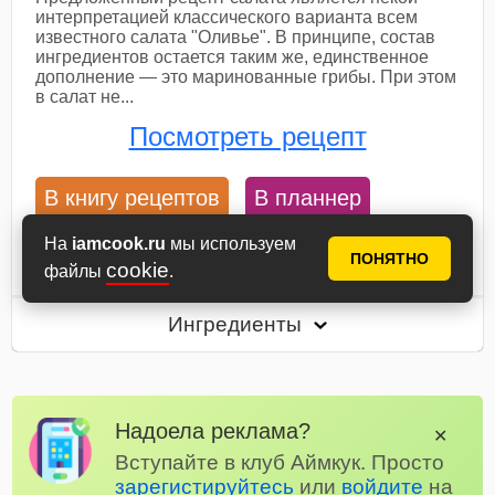
интерпретацией классического варианта всем
известного салата "Оливье". В принципе, состав
ингредиентов остается таким же, единственное
дополнение — это маринованные грибы. При этом
в салат не...
Посмотреть рецепт
В книгу рецептов
В планнер
На
iamcook.ru
мы используем
60 мин
3
13
ПОНЯТНО
cookie
файлы
.
Ингредиенты
Надоела реклама?
✕
Вступайте в клуб Аймкук. Просто
зарегистируйтесь
или
войдите
на