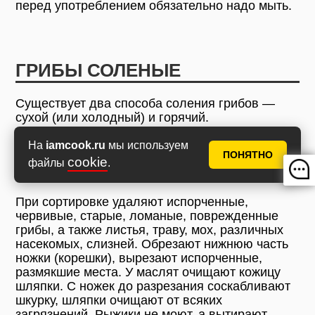
перед употреблением обязательно надо мыть.
ГРИБЫ СОЛЕНЫЕ
Существует два способа соления грибов —
сухой (или холодный) и горячий.
Холодный способ.
Свежесобранные грибы
На
iamcook.ru
мы используем
ПОНЯТНО
сортируют. Солят каждый сорт и размер в
cookie
файлы
.
отдельности.
При сортировке удаляют испорченные,
червивые, старые, ломаные, поврежденные
грибы, а также листья, траву, мох, различных
насекомых, слизней. Обрезают нижнюю часть
ножки (корешки), вырезают испорченные,
размякшие места. У маслят очищают кожицу
шляпки. С ножек до разрезания соскабливают
шкурку, шляпки очищают от всяких
загрязнений. Рыжики не моют, а вытирают