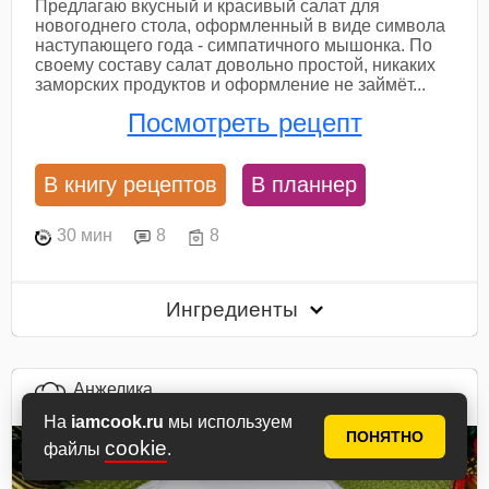
Предлагаю вкусный и красивый салат для
новогоднего стола, оформленный в виде символа
наступающего года - симпатичного мышонка. По
своему составу салат довольно простой, никаких
заморских продуктов и оформление не займёт...
Посмотреть рецепт
В книгу рецептов
В планнер
30 мин
8
8
Ингредиенты
Анжелика
автор рецепта
На
iamcook.ru
мы используем
ПОНЯТНО
cookie
файлы
.