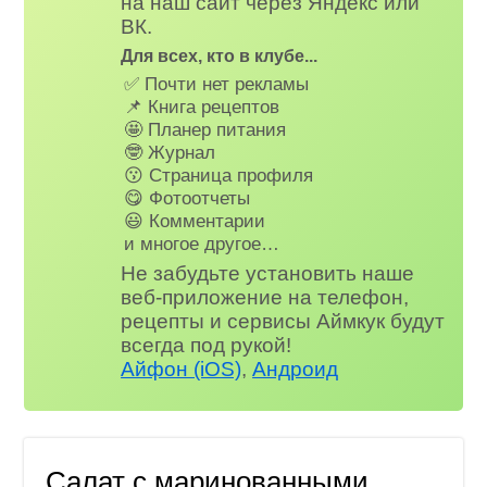
на наш сайт через Яндекс или
ВК.
Для всех, кто в клубе...
✅ Почти нет рекламы
📌 Книга рецептов
🤩 Планер питания
🤓 Журнал
😗 Страница профиля
😋 Фотоотчеты
😃 Комментарии
и многое другое…
Не забудьте установить наше
веб-приложение на телефон,
рецепты и сервисы Аймкук будут
всегда под рукой!
Айфон (iOS)
,
Андроид
Салат с маринованными