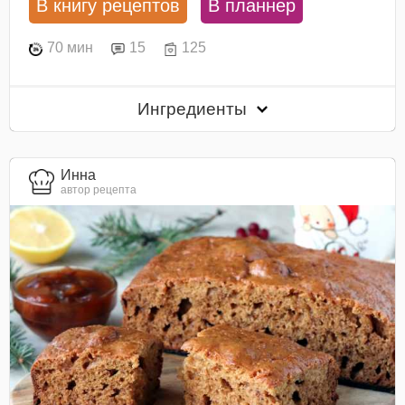
В книгу рецептов
В планнер
70 мин
15
125
Ингредиенты
Инна
автор рецепта