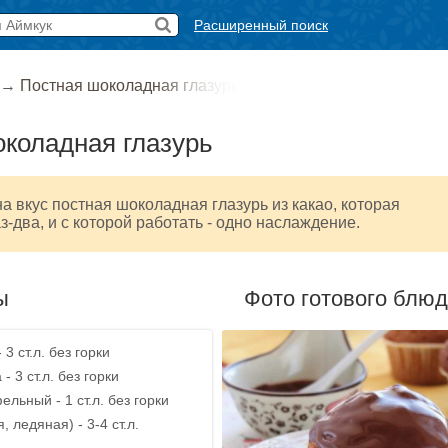
Расширенный поиск
→
Постная шоколадная глазурь
коладная глазурь
а вкус постная шоколадная глазурь из какао, которая
з-два, и с которой работать - одно наслаждение.
ы
Фото готового блю
3 ст.л. без горки
 3 ст.л. без горки
льный - 1 ст.л. без горки
 ледяная) - 3-4 ст.л.