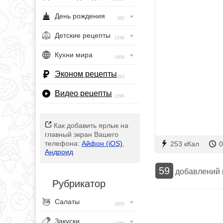
День рождения
385
Детские рецепты
1548
Кухни мира
1968
Эконом рецепты
393
Видео рецепты
1396
Как добавить ярлык на
главный экран Вашего
телефона:
Айфон (iOS)
,
253 кКал
0
Андроид
59
добавлений
Рубрикатор
Салаты
2955
Закуски