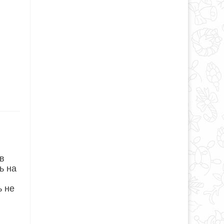
 в
ь на
ь не