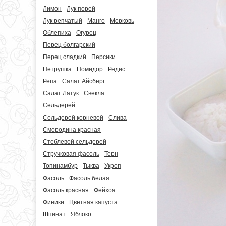
Лимон
Лук порей
Лук репчатый
Манго
Морковь
Облепиха
Огурец
Перец болгарский
Перец сладкий
Персики
Петрушка
Помидор
Редис
Репа
Салат Айсберг
Салат Латук
Свекла
Сельдерей
Сельдерей корневой
Слива
Смородина красная
Стеблевой сельдерей
Стручковая фасоль
Терн
Топинамбур
Тыква
Укроп
Фасоль
Фасоль белая
Фасоль красная
Фейхоа
Финики
Цветная капуста
Шпинат
Яблоко