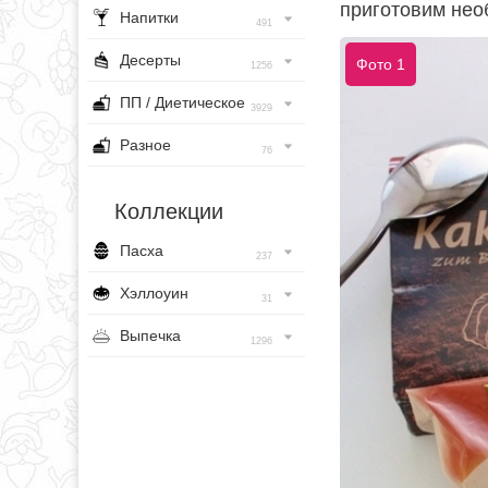
приготовим нео
Напитки
491
Десерты
Фото 1
1256
ПП / Диетическое
3929
Разное
76
Коллекции
Пасха
237
Хэллоуин
31
Выпечка
1296