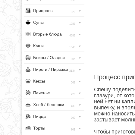
1456
Приправы
320
Супы
1083
Вторые блюда
4682
Каши
1543
Блины / Оладьи
965
Пироги / Пирожки
2134
Процесс при
Кексы
563
Спешу поделить
Печенье
глазури, от кот
728
ней нет ни капл
Хлеб / Лепешки
433
выпечку, и впол
можно наносить 
Пицца
260
застывает молн
Торты
801
Чтобы приготов