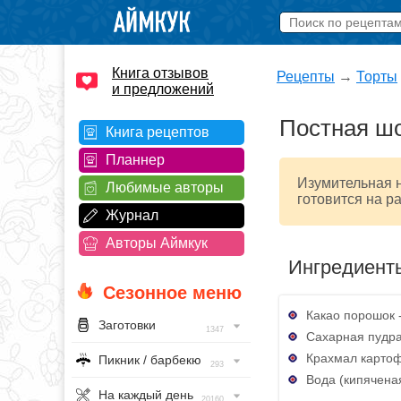
Книга отзывов
Рецепты
→
Торты
и предложений
Постная шо
Книга рецептов
Планнер
Изумительная н
Любимые авторы
готовится на ра
Журнал
Авторы Аймкук
Ингредиент
Сезонное меню
Какао порошок - 
Заготовки
1347
Сахарная пудра -
Крахмал картофе
Пикник / барбекю
293
Вода (кипяченая,
На каждый день
20160