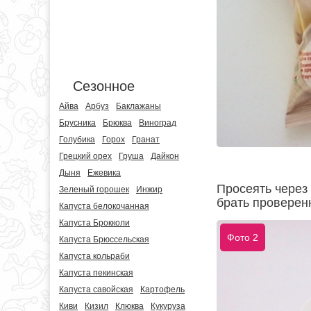
Сезонное
Айва
Арбуз
Баклажаны
Брусника
Брюква
Виноград
Голубика
Горох
Гранат
Грецкий орех
Груша
Дайкон
Дыня
Ежевика
Просеять через 
Зеленый горошек
Инжир
брать проверен
Капуста белокочанная
Капуста Брокколи
Фото 2
Капуста Брюссельская
Капуста кольраби
Капуста пекинская
Капуста савойская
Картофель
Киви
Кизил
Клюква
Кукуруза