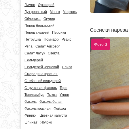
Лимон
Лук порей
Лук репчатый
Манго
Морковь
Облепиха
Огурец
Перец болгарский
Сосиски нареза
Перец сладкий
Персики
Петрушка
Помидор
Редис
Фото 3
Репа
Салат Айсберг
Салат Латук
Свекла
Сельдерей
Сельдерей корневой
Слива
Смородина красная
Стеблевой сельдерей
Стручковая фасоль
Терн
Топинамбур
Тыква
Укроп
Фасоль
Фасоль белая
Фасоль красная
Фейхоа
Финики
Цветная капуста
Шпинат
Яблоко