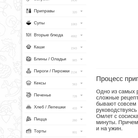
1456
Приправы
320
Супы
1083
Вторые блюда
4682
Каши
1543
Блины / Оладьи
965
Пироги / Пирожки
2134
Процесс при
Кексы
563
Одно из самых 
Печенье
сложные рецепт
728
бывают совсем 
Хлеб / Лепешки
433
руководствуясь
Омлет с сосиск
Пицца
260
минуты. Причем 
и на ужин.
Торты
801