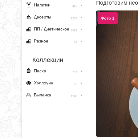
Подготовим нео
Напитки
491
Десерты
Фото 1
1256
ПП / Диетическое
3929
Разное
76
Коллекции
Пасха
237
Хэллоуин
31
Выпечка
1296