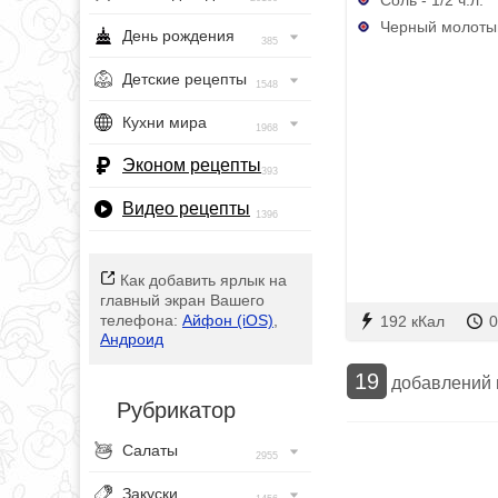
Черный молотый
День рождения
385
Детские рецепты
1548
Кухни мира
1968
Эконом рецепты
393
Видео рецепты
1396
Как добавить ярлык на
главный экран Вашего
телефона:
Айфон (iOS)
,
192 кКал
0
Андроид
19
добавлений
Рубрикатор
Салаты
2955
Закуски