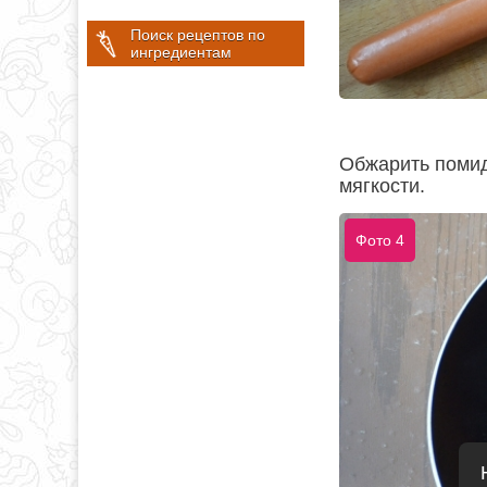
Поиск рецептов по
ингредиентам
Обжарить помид
мягкости.
Фото 4