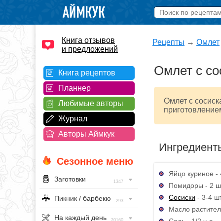
Книга отзывов
Рецепты
→
Омлет
и предложений
Омлет с с
Книга рецептов
Планнер
Омлет с сосиск
Любимые авторы
приготовление
Журнал
Авторы Аймкук
Ингредиент
Сезонное меню
Яйцо куриное - 
Заготовки
1347
Помидоры - 2 ш
Сосиски
- 3-4 шт
Пикник / барбекю
293
Масло раститель
На каждый день
Соль - 1/2 ч.л.
20160