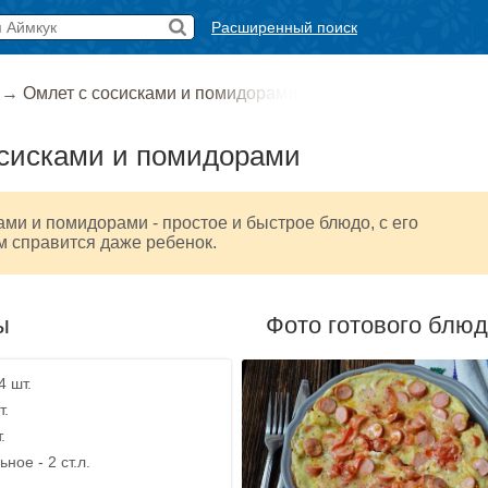
Расширенный поиск
→
Омлет с сосисками и помидорами
осисками и помидорами
ами и помидорами - простое и быстрое блюдо, с его
м справится даже ребенок.
ы
Фото готового блю
4 шт.
т.
.
ное - 2 ст.л.