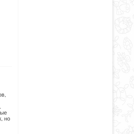
ов,
.
ные
, но