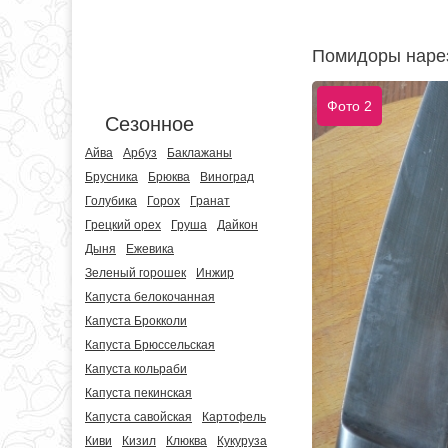
Помидоры нарез
Фото 2
Сезонное
Айва
Арбуз
Баклажаны
Брусника
Брюква
Виноград
Голубика
Горох
Гранат
Грецкий орех
Груша
Дайкон
Дыня
Ежевика
Зеленый горошек
Инжир
Капуста белокочанная
Капуста Брокколи
Капуста Брюссельская
Капуста кольраби
Капуста пекинская
Капуста савойская
Картофель
Киви
Кизил
Клюква
Кукуруза