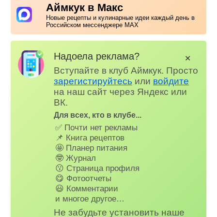
Аймкук в Макс
Новые рецепты и кулинарные идеи каждый день в
Российском мессенджере MAX
Надоела реклама?
✕
Вступайте в клуб Аймкук. Просто
зарегистируйтесь
или
войдите
на наш сайт через Яндекс или
ВК.
Для всех, кто в клубе...
✅ Почти нет рекламы
📌 Книга рецептов
🤩 Планер питания
🤓 Журнал
😗 Страница профиля
😋 Фотоотчеты
😃 Комментарии
и многое другое…
Не забудьте установить наше