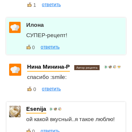
1
ответить
Илона
СУПЕР-рецепт!
ответить
0
Нина Минина-Р
Автор рецепта
спасибо :smile:
0
ответить
Esenija
ой какой вкусный..я такое люблю!
ответить
0