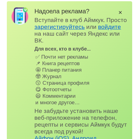
Надоела реклама?
✕
Вступайте в клуб Аймкук. Просто
зарегистируйтесь
или
войдите
на наш сайт через Яндекс или
ВК.
Для всех, кто в клубе...
✅ Почти нет рекламы
📌 Книга рецептов
🤩 Планер питания
🤓 Журнал
😗 Страница профиля
😋 Фотоотчеты
😃 Комментарии
и многое другое…
Не забудьте установить наше
веб-приложение на телефон,
рецепты и сервисы Аймкук будут
всегда под рукой!
Айфон (iOS)
,
Андроид