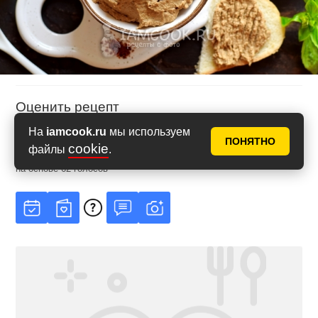
Оценить рецепт
На
iamcook.ru
мы используем
ПОНЯТНО
cookie
файлы
.
Рейтинг
4.87
из
5
на основе
62
голосов