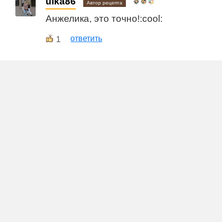
ulka86
Автор рецепта
Анжелика, это точно!:cool:
1
ответить