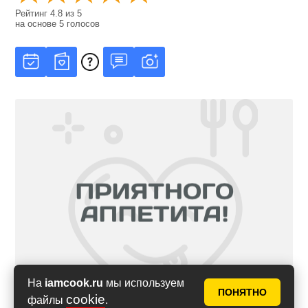
Рейтинг
4.8
из
5
на основе
5
голосов
На
iamcook.ru
мы используем
ПОНЯТНО
cookie
файлы
.