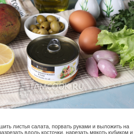
шить листья салата, порвать руками и выложить на
разрезать вдоль косточки, нарезать мякоть кубиком и