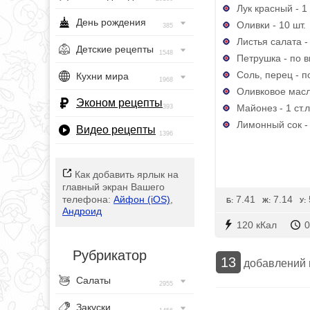
Лук красный - 1 
День рождения
Оливки - 10 шт.
385
Листья салата -
Детские рецепты
1548
Петрушка - по в
Соль, перец - п
Кухни мира
1968
Оливковое масло
Эконом рецепты
Майонез - 1 ст.л
393
Лимонный сок - 
Видео рецепты
1396
Как добавить ярлык на
главный экран Вашего
7.41
7.14
телефона:
Айфон (iOS)
,
Б:
Ж:
У:
Андроид
120 кКал
0
Рубрикатор
13
добавлений
Салаты
2955
Закуски