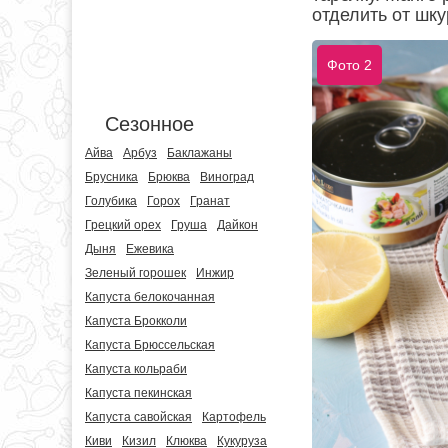
отделить от шку
Фото 2
Сезонное
Айва
Арбуз
Баклажаны
Брусника
Брюква
Виноград
Голубика
Горох
Гранат
Грецкий орех
Груша
Дайкон
Дыня
Ежевика
Зеленый горошек
Инжир
Капуста белокочанная
Капуста Брокколи
Капуста Брюссельская
Капуста кольраби
Капуста пекинская
Капуста савойская
Картофель
Киви
Кизил
Клюква
Кукуруза