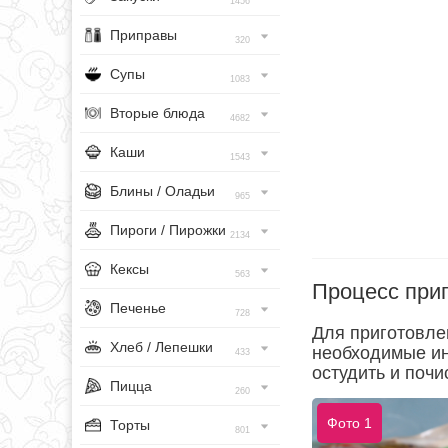
1456
Приправы
320
Супы
1083
Вторые блюда
4682
Каши
1543
Блины / Оладьи
965
Пироги / Пирожки
2134
Кексы
563
Процесс при
Печенье
728
Для приготовлен
Хлеб / Лепешки
необходимые ин
433
остудить и почи
Пицца
260
Фото 1
Торты
801