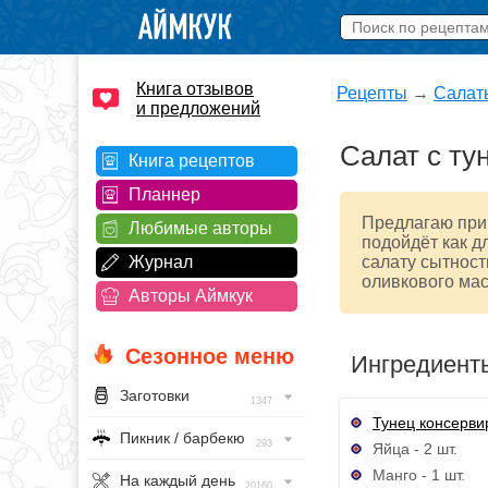
Книга отзывов
Рецепты
→
Салат
и предложений
Салат с ту
Книга рецептов
Планнер
Предлагаю приг
Любимые авторы
подойдёт как д
Журнал
салату сытност
оливкового мас
Авторы Аймкук
Сезонное меню
Ингредиент
Заготовки
1347
Тунец консерв
Пикник / барбекю
293
Яйца - 2 шт.
Манго - 1 шт.
На каждый день
20160