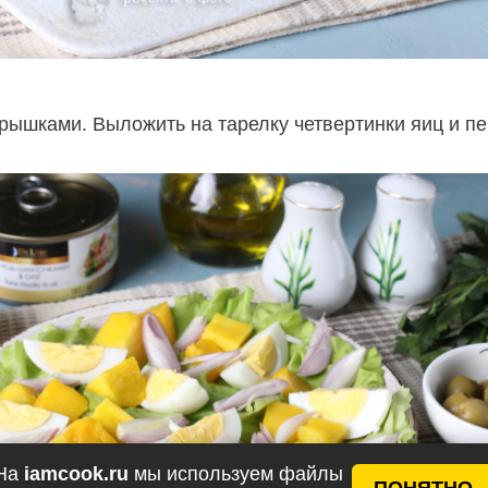
ёрышками. Выложить на тарелку четвертинки яиц и п
На
iamcook.ru
мы используем файлы
ПОНЯТНО