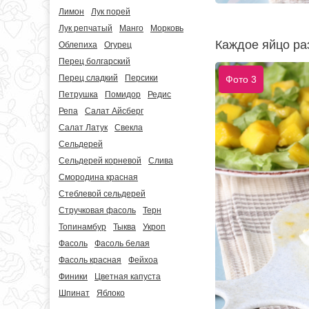
Лимон
Лук порей
Лук репчатый
Манго
Морковь
Каждое яйцо раз
Облепиха
Огурец
Перец болгарский
Перец сладкий
Персики
Фото 3
Петрушка
Помидор
Редис
Репа
Салат Айсберг
Салат Латук
Свекла
Сельдерей
Сельдерей корневой
Слива
Смородина красная
Стеблевой сельдерей
Стручковая фасоль
Терн
Топинамбур
Тыква
Укроп
Фасоль
Фасоль белая
Фасоль красная
Фейхоа
Финики
Цветная капуста
Шпинат
Яблоко