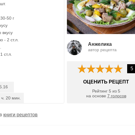
шт.
 30-50 г
кусу
о вкусу
 - 2 ст.л.
Анжелика
.
автор рецепта
1 ст.л.
5
ОЦЕНИТЬ РЕЦЕПТ
5.16
Рейтинг
5
из
5
на основе
7
голосов
 ч. 20 мин.
 в
книги рецептов