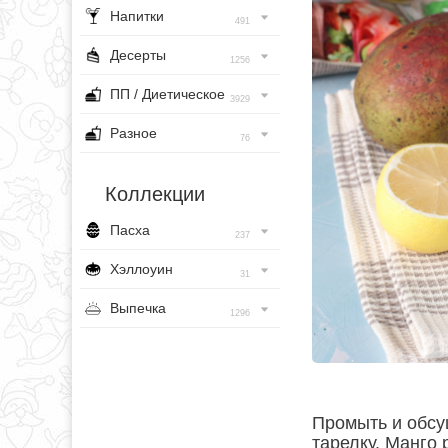
Напитки
491
Десерты
1256
ПП / Диетическое
3929
Разное
76
Коллекции
Пасха
237
Хэллоуин
31
Выпечка
1296
Промыть и обсу
тарелку. Манго 