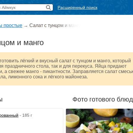
Расширенный поиск
ы простые
→
Салат с тунцом и манго
нцом и манго
отовить лёгкий и вкусный салат с тунцом и манго, который
ля праздничного стола, так и для перекуса. Яйца придают
и, а свежее манго - пикантности. Заправляется салат смесь
ла, лимонного сока и лёгкого майонеза.
ы
Фото готового блю
ированный
- 185 г