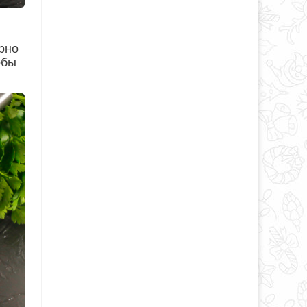
рно
обы