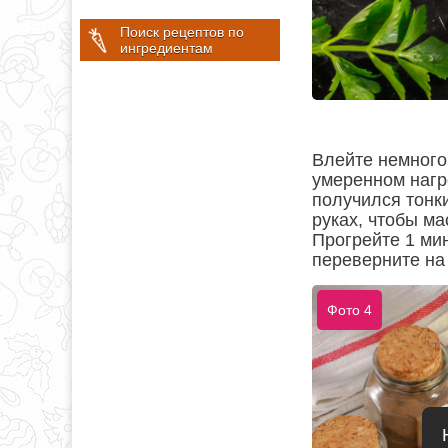
Поиск рецептов по
ингредиентам
Влейте немного
умеренном нагр
получился тонки
руках, чтобы м
Прогрейте 1 ми
переверните на 
Фото 4