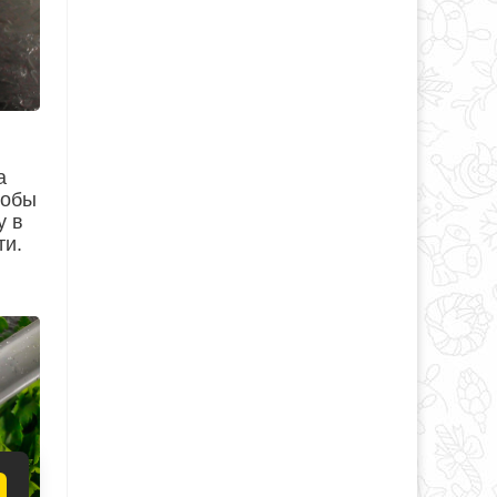
а
тобы
у в
ти.