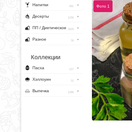
Напитки
Фото 1
491
Десерты
1256
ПП / Диетическое
3929
Разное
76
Коллекции
Пасха
237
Хэллоуин
31
Выпечка
1296