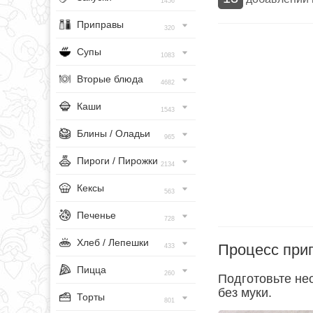
1456
Приправы
320
Супы
1083
Вторые блюда
4682
Каши
1543
Блины / Оладьи
965
Пироги / Пирожки
2134
Кексы
563
Печенье
728
Хлеб / Лепешки
Процесс при
433
Пицца
260
Подготовьте не
без муки.
Торты
801