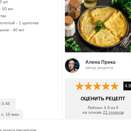
3 шт.
- 50 мл
тки
олотый - 1 щепотка
ьное - 40 мл
Алена Прика
автор рецепта
4.9
ОЦЕНИТЬ РЕЦЕПТ
0.45
:
Рейтинг
4.9
из
5
на основе
21
голосов
 ч. 15 мин.
 в
книги рецептов