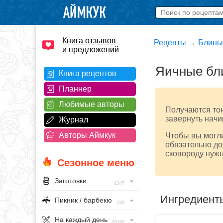
Книга отзывов
Рецепты
→
Блины
и предложений
Яичные бли
Книга рецептов
Планнер
Любимые авторы
Получаются тон
завернуть начи
Журнал
Авторы Аймкук
Чтобы вы могли
обязательно до
сковороду нуж
Сезонное меню
Заготовки
1347
Ингредиент
Пикник / барбекю
293
На каждый день
20160