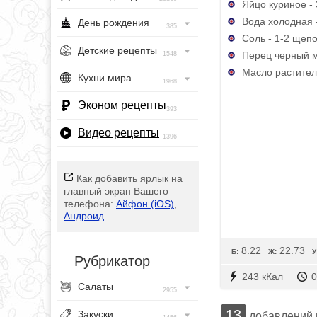
Яйцо куриное - 
Вода холодная 
День рождения
385
Соль - 1-2 щепо
Детские рецепты
Перец черный м
1548
Масло растител
Кухни мира
1968
Эконом рецепты
393
Видео рецепты
1396
Как добавить ярлык на
главный экран Вашего
телефона:
Айфон (iOS)
,
Андроид
8.22
22.73
Б:
Ж:
У
Рубрикатор
243 кКал
0
Салаты
2955
13
Закуски
добавлений