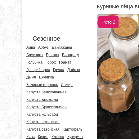
Куриные яйца в
Фото 2
Сезонное
Айва
Арбуз
Баклажаны
Брусника
Брюква
Виноград
Голубика
Горох
Гранат
Грецкий орех
Груша
Дайкон
Дыня
Ежевика
Зеленый горошек
Инжир
Капуста белокочанная
Капуста Брокколи
Капуста Брюссельская
Капуста кольраби
Капуста пекинская
Капуста савойская
Картофель
Киви
Кизил
Клюква
Кукуруза