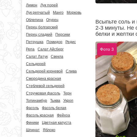
Лимон
Лук порей
Лук репчатый
Манго
Морковь
Облепиха
Огурец
Всыпьте соль и
2-3 минуты. Не
Перец болгарский
белки и желтки 
Перец сладкий
Персики
Петрушка
Помидор
Редис
Фото 3
Репа
Салат Айсберг
Салат Латук
Свекла
Сельдерей
Сельдерей корневой
Слива
Смородина красная
Стеблевой сельдерей
Стручковая фасоль
Терн
Топинамбур
Тыква
Укроп
Фасоль
Фасоль белая
Фасоль красная
Фейхоа
Финики
Цветная капуста
Шпинат
Яблоко