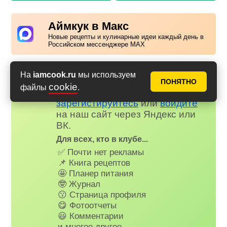
Аймкук в Макс
Новые рецепты и кулинарные идеи каждый день в
Российском мессенджере MAX
На
iamcook.ru
мы используем
Надоела реклама?
✕
ПОНЯТНО
cookie
файлы
.
Вступайте в клуб Аймкук. Просто
зарегистируйтесь
или
войдите
на наш сайт через Яндекс или
ВК.
Для всех, кто в клубе...
✅ Почти нет рекламы
📌 Книга рецептов
🤩 Планер питания
🤓 Журнал
😗 Страница профиля
😋 Фотоотчеты
😃 Комментарии
и многое другое…