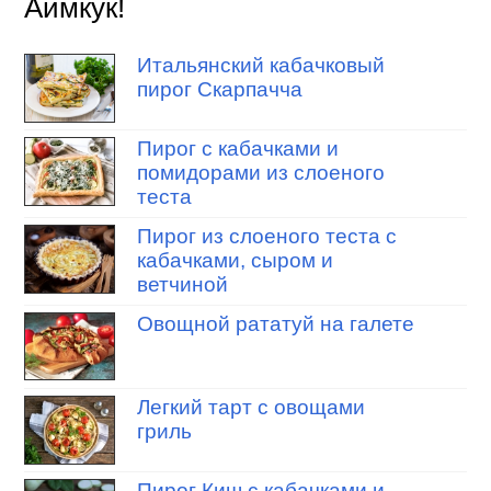
Аймкук!
Итальянский кабачковый
пирог Скарпачча
Пирог с кабачками и
помидорами из слоеного
теста
Пирог из слоеного теста с
кабачками, сыром и
ветчиной
Овощной рататуй на галете
Легкий тарт с овощами
гриль
Пирог Киш с кабачками и