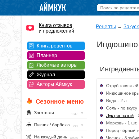
Книга отзывов
Рецепты
→
Закуск
и предложений
Индюшино-
Книга рецептов
Планнер
Любимые авторы
Ингредиент
Журнал
Авторы Аймкук
Отруб говяжьей 
Индюшиное крыл
Вода - 2 л
Сезонное меню
Соль - по вкусу
Заготовки
1347
Лук репчатый
- 
Морковь - 1 шт.
Пикник / барбекю
293
Перец чёрный г
На каждый день
Чеснок - 3 зубч
20160