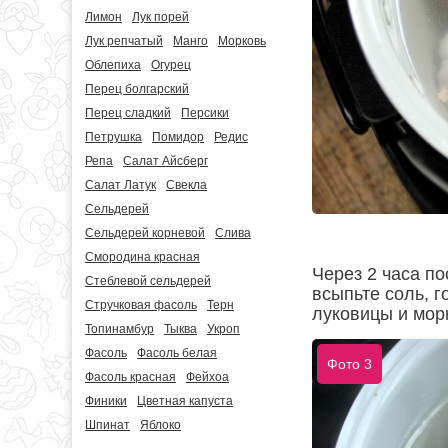
Лимон
Лук порей
Лук репчатый
Манго
Морковь
Облепиха
Огурец
Перец болгарский
Перец сладкий
Персики
Петрушка
Помидор
Редис
Репа
Салат Айсберг
Салат Латук
Свекла
Сельдерей
Сельдерей корневой
Слива
Смородина красная
Через 2 часа по
Стеблевой сельдерей
всыпьте соль, 
Стручковая фасоль
Терн
луковицы и мор
Топинамбур
Тыква
Укроп
Фасоль
Фасоль белая
Фото 3
Фасоль красная
Фейхоа
Финики
Цветная капуста
Шпинат
Яблоко