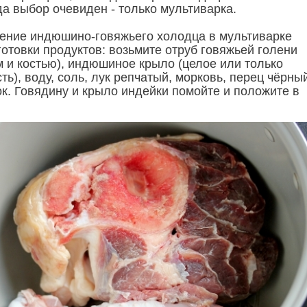
да выбор очевиден - только мультиварка.
ление индюшино-говяжьего холодца в мультиварке
отовки продуктов: возьмите отруб говяжьей голени
м и костью), индюшиное крыло (целое или только
ть), воду, соль, лук репчатый, морковь, перец чёрны
ок. Говядину и крыло индейки помойте и положите в