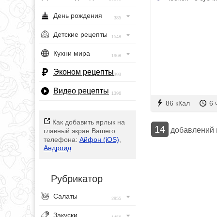
День рождения
385
Детские рецепты
1548
Кухни мира
1968
Эконом рецепты
393
Видео рецепты
1396
86 кКал
6 
Как добавить ярлык на
14
добавлений
главный экран Вашего
телефона:
Айфон (iOS)
,
Андроид
Рубрикатор
Салаты
2955
Закуски