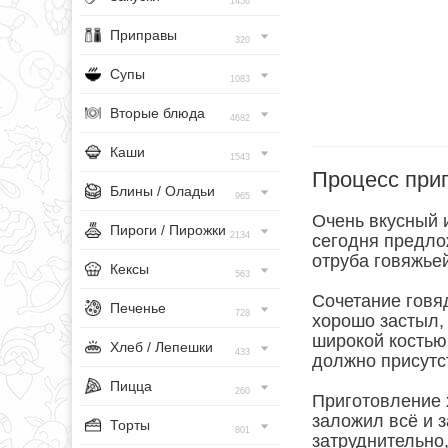
1456
Приправы
320
Супы
1083
Вторые блюда
4682
Каши
1543
Процесс при
Блины / Оладьи
965
Очень вкусный 
Пироги / Пирожки
2134
сегодня предло
отруба говяжьей
Кексы
563
Сочетание говя
Печенье
728
хорошо застыл, 
широкой костью
Хлеб / Лепешки
433
должно присутст
Пицца
260
Приготовление 
заложил всё и з
Торты
801
затруднительно