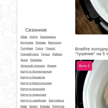
Сезонное
Айва
Арбуз
Баклажаны
Брусника
Брюква
Виноград
Влейте холодну
Голубика
Горох
Гранат
"тушение" на 5 
Грецкий орех
Груша
Дайкон
Дыня
Ежевика
Фото 2
Зеленый горошек
Инжир
Капуста белокочанная
Капуста Брокколи
Капуста Брюссельская
Капуста кольраби
Капуста пекинская
Капуста савойская
Картофель
Киви
Кизил
Клюква
Кукуруза