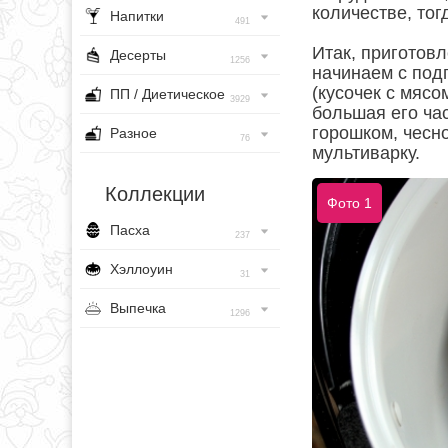
количестве, тог
Напитки
491
Итак, приготов
Десерты
1256
начинаем с подг
(кусочек с мясо
ПП / Диетическое
3929
большая его час
горошком, чесн
Разное
76
мультиварку.
Коллекции
Фото 1
Пасха
237
Хэллоуин
31
Выпечка
1296