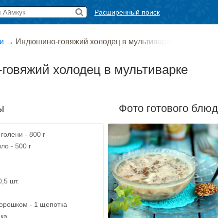
Расширенный поиск
и
→
Индюшино-говяжий холодец в мультиварке
говяжий холодец в мультиварке
ы
Фото готового блю
голени - 800 г
о - 500 г
0,5 шт.
орошком - 1 щепотка
ика