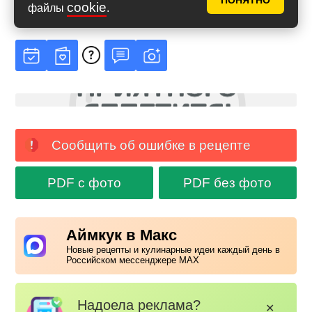
ПОНЯТНО
cookie
Рейтинг
4.86
из
5
файлы
.
на основе
79
голосов
Сообщить об ошибке в рецепте
PDF с фото
PDF без фото
Аймкук в Макс
Новые рецепты и кулинарные идеи каждый день в
Российском мессенджере MAX
Надоела реклама?
✕