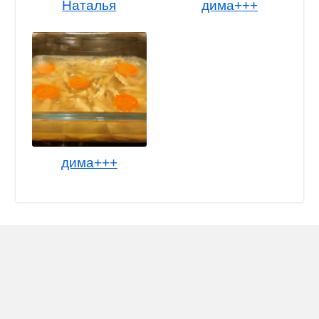
Наталья
дима+++
дима+++