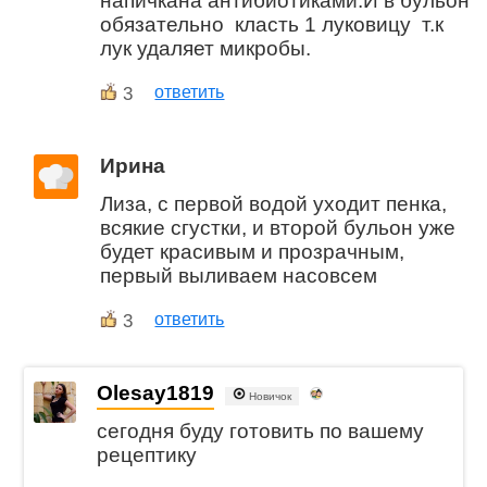
напичкана антибиотиками.И в бульон
обязательно класть 1 луковицу т.к
лук удаляет микробы.
3
ответить
Ирина
Лиза, с первой водой уходит пенка,
всякие сгустки, и второй бульон уже
будет красивым и прозрачным,
первый выливаем насовсем
3
ответить
Olesay1819
Новичок
сегодня буду готовить по вашему
рецептику