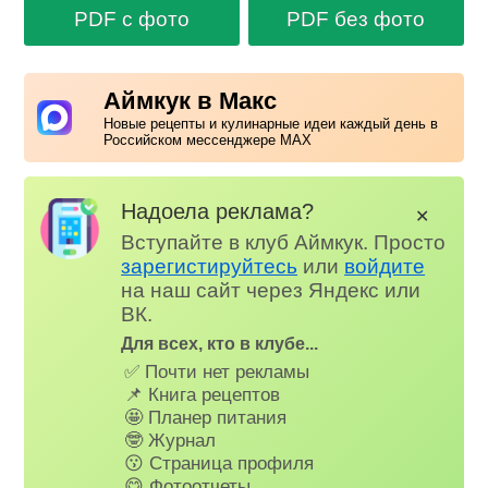
PDF с фото
PDF без фото
Аймкук в Макс
Новые рецепты и кулинарные идеи каждый день в
Российском мессенджере MAX
Надоела реклама?
✕
Вступайте в клуб Аймкук. Просто
зарегистируйтесь
или
войдите
на наш сайт через Яндекс или
ВК.
Для всех, кто в клубе...
✅ Почти нет рекламы
📌 Книга рецептов
🤩 Планер питания
🤓 Журнал
😗 Страница профиля
😋 Фотоотчеты