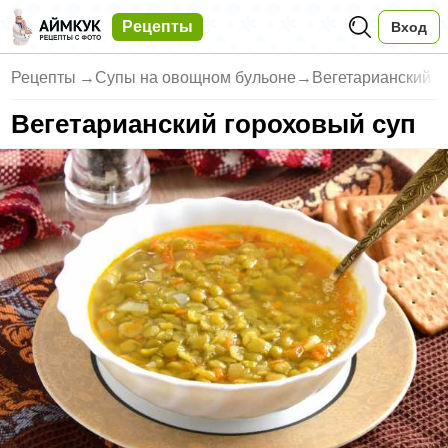
Рецепты
Вход
Рецепты
→
Супы на овощном бульоне
→
Вегетарианский г
Вегетарианский гороховый суп