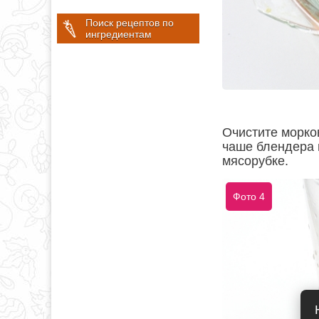
Поиск рецептов по
ингредиентам
Очистите морко
чаше блендера 
мясорубке.
Фото 4