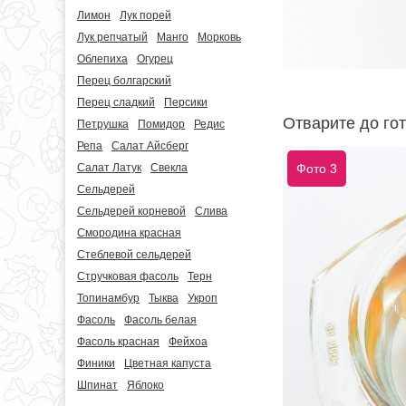
Лимон
Лук порей
Лук репчатый
Манго
Морковь
Облепиха
Огурец
Перец болгарский
Перец сладкий
Персики
Отварите до гот
Петрушка
Помидор
Редис
Репа
Салат Айсберг
Фото 3
Салат Латук
Свекла
Сельдерей
Сельдерей корневой
Слива
Смородина красная
Стеблевой сельдерей
Стручковая фасоль
Терн
Топинамбур
Тыква
Укроп
Фасоль
Фасоль белая
Фасоль красная
Фейхоа
Финики
Цветная капуста
Шпинат
Яблоко