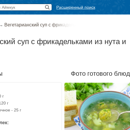
Расширенный поиск
→
Вегетарианский суп с фрикадель
ский суп с фрикадельками из нута и
ы
Фото готового блю
 г
120 г
чное - 25 г
лек: