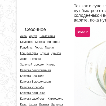
Так как в супе 
нут быстрее отв
холодненькой в
варите, пока ну
Сезонное
Фото 2
Айва
Арбуз
Баклажаны
Брусника
Брюква
Виноград
Голубика
Горох
Гранат
Грецкий орех
Груша
Дайкон
Дыня
Ежевика
Зеленый горошек
Инжир
Капуста белокочанная
Капуста Брокколи
Капуста Брюссельская
Капуста кольраби
Капуста пекинская
Капуста савойская
Картофель
Киви
Кизил
Клюква
Кукуруза