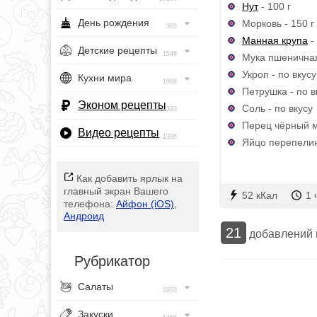
Нут
- 100 г
День рождения
Морковь - 150 г
385
Манная крупа
- 
Детские рецепты
1548
Мука пшеничная 
Укроп - по вкусу
Кухни мира
1968
Петрушка - по в
Эконом рецепты
Соль - по вкусу
393
Перец чёрный м
Видео рецепты
1396
Яйцо перепелин
Как добавить ярлык на
главный экран Вашего
52 кКал
1 
телефона:
Айфон (iOS)
,
Андроид
21
добавлений
Рубрикатор
Салаты
2955
Закуски