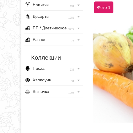
Напитки
491
Фото 1
Десерты
1256
ПП / Диетическое
3929
Разное
76
Коллекции
Пасха
237
Хэллоуин
31
Выпечка
1296