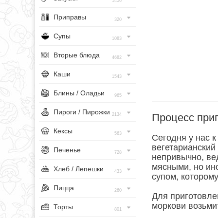
1456
Приправы
320
Супы
1083
Вторые блюда
4682
Каши
1543
Блины / Оладьи
965
Пироги / Пирожки
Процесс при
2134
Кексы
563
Сегодня у нас к
вегетарианский 
Печенье
728
непривычно, ве
мясными, но ин
Хлеб / Лепешки
433
супом, которому
Пицца
260
Для приготовле
моркови возьми
Торты
801