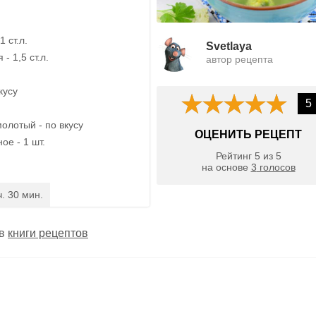
1 ст.л.
Svetlaya
- 1,5 ст.л.
автор рецепта
кусу
5
олотый - по вкусу
ОЦЕНИТЬ РЕЦЕПТ
ое - 1 шт.
Рейтинг
5
из
5
на основе
3
голосов
ч. 30 мин.
 в
книги рецептов