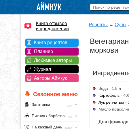
Книга отзывов
Рецепты
→
Супы
и предложений
Вегетариан
Книга рецептов
моркови
Планнер
Любимые авторы
Журнал
Ингредиент
Авторы Аймкук
Вода - 1,5 л
Сезонное меню
Картофель
- 400
Лук репчатый
- 
Заготовки
1347
Масло подсолне
Пикник / барбекю
293
Для фрикаде
На каждый день
20160