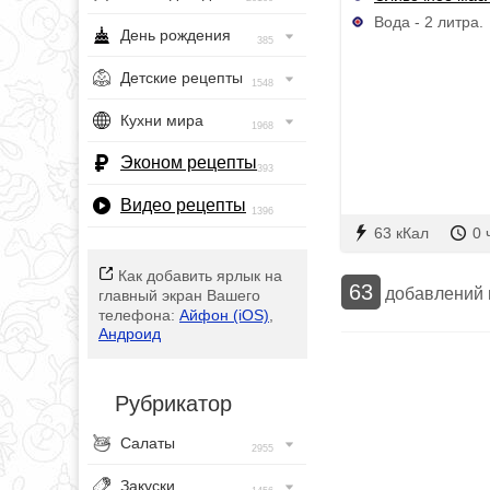
Вода - 2 литра.
День рождения
385
Детские рецепты
1548
Кухни мира
1968
Эконом рецепты
393
Видео рецепты
1396
63 кКал
0 
Как добавить ярлык на
63
добавлений
главный экран Вашего
телефона:
Айфон (iOS)
,
Андроид
Рубрикатор
Салаты
2955
Закуски