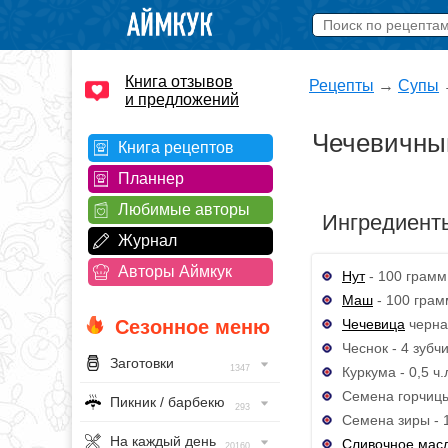
Книга отзывов
Рецепты
→
Супы
и предложений
Чечевичный
Книга рецептов
Планнер
Любимые авторы
Ингредиент
Журнал
Авторы Аймкук
Нут
- 100 грамм
Маш
- 100 грам
Чечевица
черна
Сезонное меню
Чеснок - 4 зубчи
Заготовки
1347
Куркума - 0,5 ч.
Семена горчицы 
Пикник / барбекю
293
Семена зиры - 1
На каждый день
Сливочное мас
20160