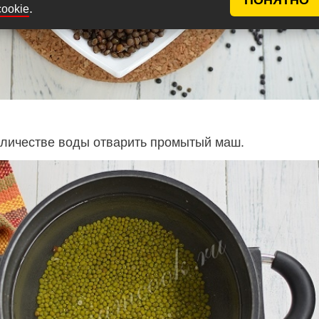
.
cookie
личестве воды отварить промытый маш.