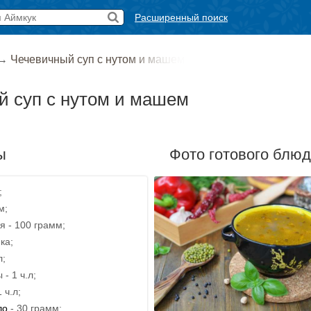
Расширенный поиск
→
Чечевичный суп с нутом и машем
 суп с нутом и машем
ы
Фото готового блю
;
м;
я - 100 грамм;
ка;
л;
- 1 ч.л;
 ч.л;
ло
- 30 грамм;