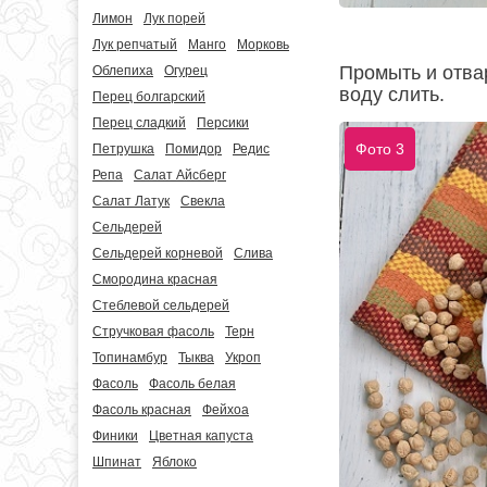
Лимон
Лук порей
Лук репчатый
Манго
Морковь
Промыть и отвар
Облепиха
Огурец
воду слить.
Перец болгарский
Перец сладкий
Персики
Фото 3
Петрушка
Помидор
Редис
Репа
Салат Айсберг
Салат Латук
Свекла
Сельдерей
Сельдерей корневой
Слива
Смородина красная
Стеблевой сельдерей
Стручковая фасоль
Терн
Топинамбур
Тыква
Укроп
Фасоль
Фасоль белая
Фасоль красная
Фейхоа
Финики
Цветная капуста
Шпинат
Яблоко