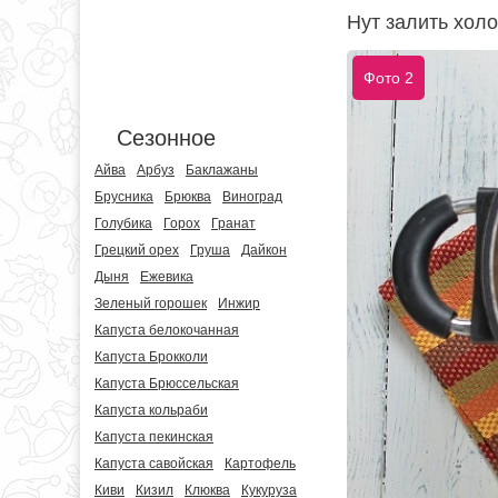
Нут залить холо
Фото 2
Сезонное
Айва
Арбуз
Баклажаны
Брусника
Брюква
Виноград
Голубика
Горох
Гранат
Грецкий орех
Груша
Дайкон
Дыня
Ежевика
Зеленый горошек
Инжир
Капуста белокочанная
Капуста Брокколи
Капуста Брюссельская
Капуста кольраби
Капуста пекинская
Капуста савойская
Картофель
Киви
Кизил
Клюква
Кукуруза