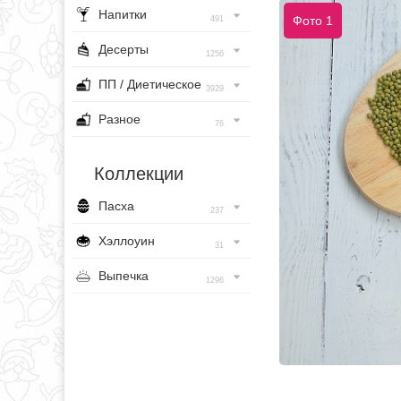
Напитки
Фото 1
491
Десерты
1256
ПП / Диетическое
3929
Разное
76
Коллекции
Пасха
237
Хэллоуин
31
Выпечка
1296