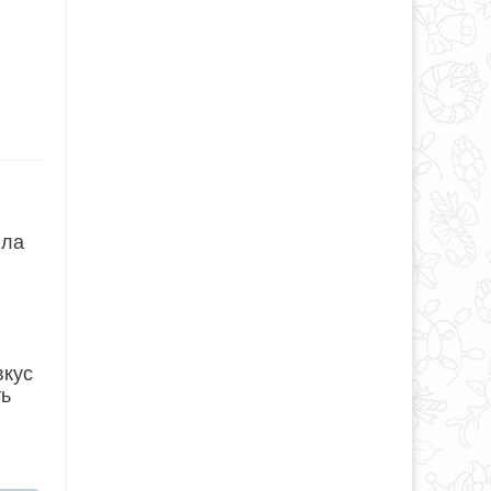
ила
вкус
ть