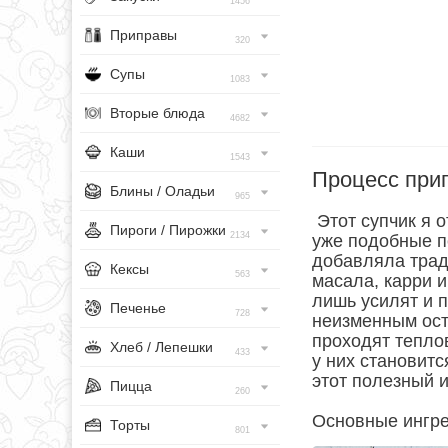
1456
Приправы
320
Супы
1083
Вторые блюда
4682
Каши
1543
Процесс при
Блины / Оладьи
965
Этот супчик я о
Пироги / Пирожки
2134
уже подобные п
добавляла трад
Кексы
563
масала, карри и
лишь усилят и п
Печенье
728
неизменным ост
проходят теплов
Хлеб / Лепешки
433
у них становит
этот полезный и
Пицца
260
Основные ингр
Торты
801