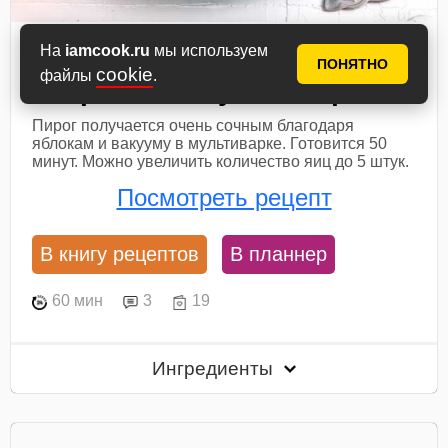
На
iamcook.ru
мы используем
Шарлотка с яблоками и
ПОНЯТНО
cookie
файлы
.
творогом в мультиварке
Пирог получается очень сочным благодаря
яблокам и вакууму в мультиварке. Готовится 50
минут. Можно увеличить количество яиц до 5 штук.
Посмотреть рецепт
В книгу рецептов
В планнер
60 мин
3
19
Ингредиенты