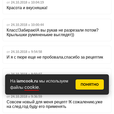
от
24.10.2018
в
10:04:19
Красота и вкусняшка!
от
24.10.2018
в
10:00:44
Класс!Забираю!А вы рукав не разрезали потом?
Крылышки румяненькие выглядят))
от
24.10.2018
в
9:54:58
И я с пюре еще не пробовала,спасибо за рецептик
от
24.10.2018
в
9:50:07
Все!Заразили! Сегодня же готовлю!:bestofthebest:
На
iamcook.ru
мы используем
ПОНЯТНО
cookie
файлы
.
от
24.10.2018
в
9:36:59
Совсем новый для меня рецепт !К сожалению,уже
на след.год буду его применять