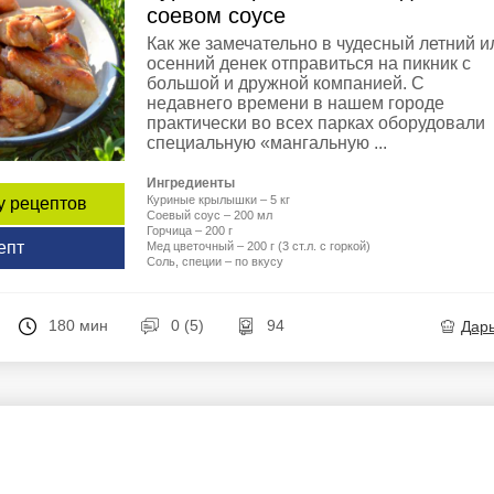
соевом соусе
Как же замечательно в чудесный летний и
осенний денек отправиться на пикник с
большой и дружной компанией. С
недавнего времени в нашем городе
практически во всех парках оборудовали
специальную «мангальную ...
Ингредиенты
Куриные крылышки – 5 кг
у рецептов
Соевый соус – 200 мл
Горчица – 200 г
епт
Мед цветочный – 200 г (3 ст.л. с горкой)
Соль, специи – по вкусу
180 мин
0 (5)
94
Дар