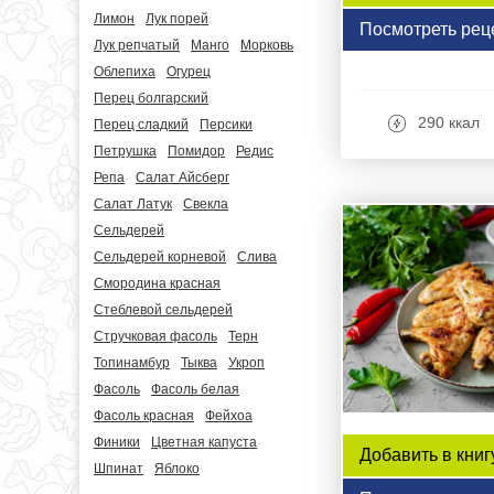
Лимон
Лук порей
Посмотреть рец
Лук репчатый
Манго
Морковь
Облепиха
Огурец
Перец болгарский
290 ккал
Перец сладкий
Персики
Петрушка
Помидор
Редис
Репа
Салат Айсберг
Салат Латук
Свекла
Сельдерей
Сельдерей корневой
Слива
Смородина красная
Стеблевой сельдерей
Стручковая фасоль
Терн
Топинамбур
Тыква
Укроп
Фасоль
Фасоль белая
Фасоль красная
Фейхоа
Финики
Цветная капуста
Добавить в книг
Шпинат
Яблоко