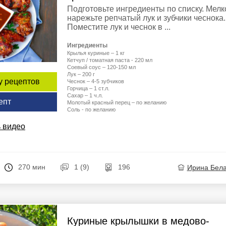
Подготовьте ингредиенты по списку. Мелк
нарежьте репчатый лук и зубчики чеснока.
Поместите лук и чеснок в ...
Ингредиенты
Крылья куриные – 1 кг
Кетчуп / томатная паста - 220 мл
Соевый соус – 120-150 мл
Лук – 200 г
у рецептов
Чеснок – 4-5 зубчиков
Горчица – 1 ст.л.
Сахар – 1 ч.л.
епт
Молотый красный перец – по желанию
Соль - по желанию
 видео
270 мин
1 (9)
196
Ирина Бел
Куриные крылышки в медово-