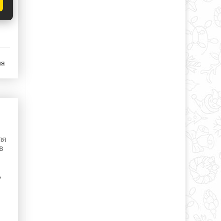
ия
ля
в
,