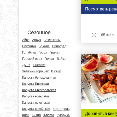
Посмотреть рец
Сезонное
165 ккал
Айва
Арбуз
Баклажаны
Брусника
Брюква
Виноград
Голубика
Горох
Гранат
Грецкий орех
Груша
Дайкон
Дыня
Ежевика
Зеленый горошек
Инжир
Капуста белокочанная
Капуста Брокколи
Капуста Брюссельская
Капуста кольраби
Капуста пекинская
Капуста савойская
Картофель
Добавить в книг
Киви
Кизил
Клюква
Кукуруза