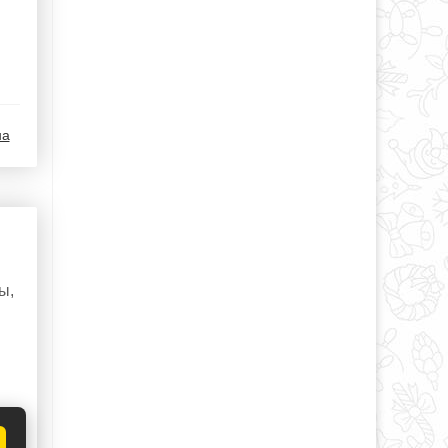
на
ы,