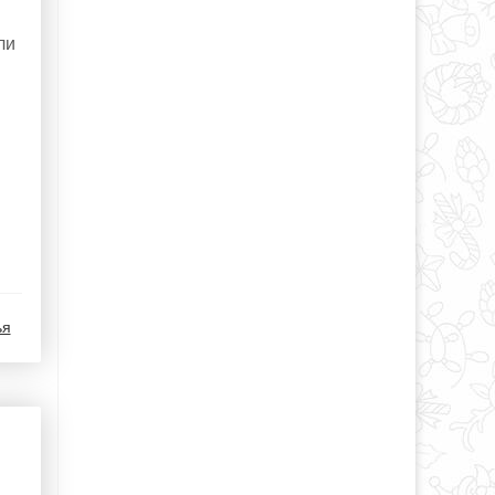
ли
ья