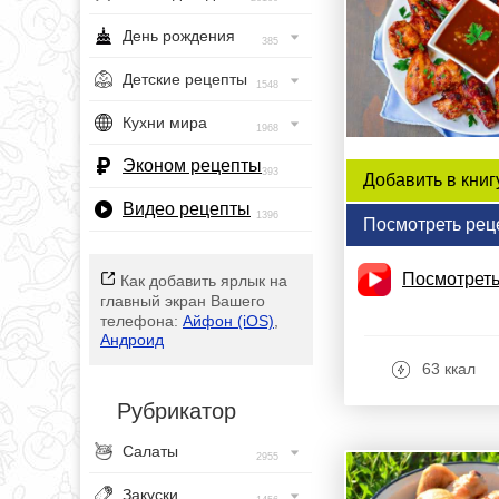
День рождения
385
Детские рецепты
1548
Кухни мира
1968
Эконом рецепты
393
Добавить в книг
Видео рецепты
1396
Посмотреть рец
Посмотреть
Как добавить ярлык на
главный экран Вашего
телефона:
Айфон (iOS)
,
Андроид
63 ккал
Рубрикатор
Салаты
2955
Закуски