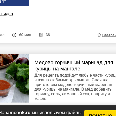
епт
 видео
кал
60 мин
38
Светла
Медово-горчичный маринад для
курицы на мангале
Для рецепта подойдут любые части куриц
я взяла любимые крылышки. Сначала
приготовим медово-горчичный маринад
для курицы на мангале. В мёд добавить
горчицу, соль, лимонный сок, паприку и
масло. ...
Ингредиенты
На
iamcook.ru
мы используем файлы
Мёд жидкий - 1 ст.л.
у рецептов
ПОНЯТНО
Горчица - 1 ст.л.