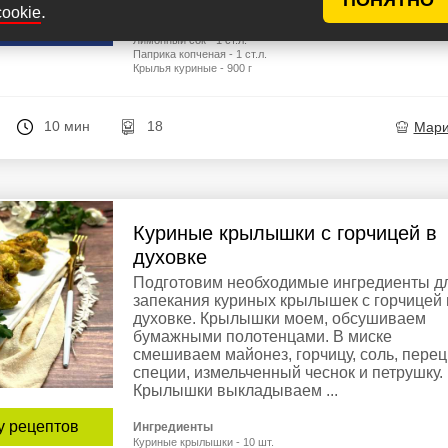
.
cookie
Масло растительное - 1 ст.л.
епт
Соль - 1 ч.л.
Лимонный сок - 1 ст.л.
Паприка копченая - 1 ст.л.
Крылья куриные - 900 г
10 мин
18
Мар
Куриные крылышки с горчицей в
духовке
Подготовим необходимые ингредиенты д
запекания куриных крылышек с горчицей 
духовке. Крылышки моем, обсушиваем
бумажными полотенцами. В миске
смешиваем майонез, горчицу, соль, перец
специи, измельченный чеснок и петрушку.
Крылышки выкладываем ...
у рецептов
Ингредиенты
Куриные крылышки - 10 шт.