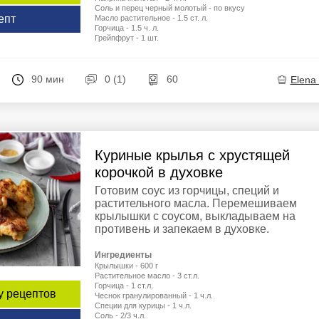
Соль и перец черный молотый - по вкусу
епт
Масло растительное - 1.5 ст. л.
Горчица - 1.5 ч. л.
Грейпфрут - 1 шт.
90 мин
0 (1)
60
Elena
Куриные крылья с хрустящей
корочкой в духовке
Готовим соус из горчицы, специй и
растительного масла. Перемешиваем
крылышки с соусом, выкладываем на
противень и запекаем в духовке.
Ингредиенты
Крылышки - 600 г
Растительное масло - 3 ст.л.
Горчица - 1 ст.л.
у рецептов
Чеснок гранулированный - 1 ч.л.
Специи для курицы - 1 ч.л.
Соль - 2/3 ч.л.