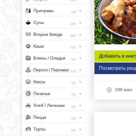
1456
Приправы
320
Супы
1083
Вторые блюда
4682
Каши
1543
Добавить в книг
Блины / Оладьи
965
Посмотреть рец
Пироги / Пирожки
2134
Кексы
563
189 ккал
Печенье
728
Хлеб / Лепешки
433
Пицца
260
Торты
801