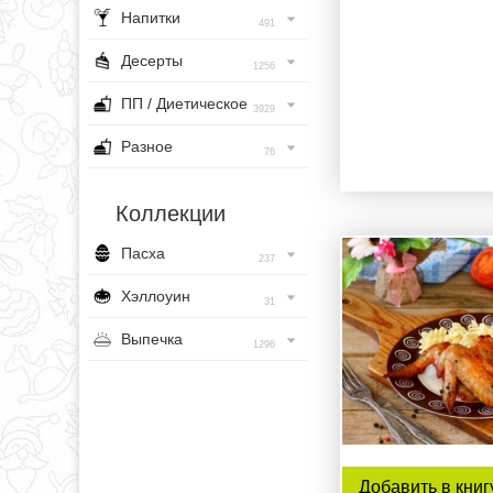
Напитки
491
Десерты
1256
ПП / Диетическое
3929
Разное
76
Коллекции
Пасха
237
Хэллоуин
31
Выпечка
1296
Добавить в книг