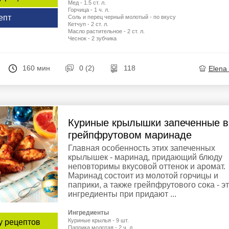
Мед - 1.5 ст. л.
Горчица - 1 ч. л.
епт
Соль и перец черный молотый - по вкусу
Кетчуп - 2 ст. л.
Масло растительное - 2 ст. л.
Чеснок - 2 зубчика
160 мин
0 (2)
118
Elena
Куриные крылышки запеченные в
грейпфрутовом маринаде
Главная особенность этих запеченных
крылышек - маринад, придающий блюду
неповторимы вкусовой оттенок и аромат.
Маринад состоит из молотой горчицы и
паприки, а также грейпфрутового сока - э
ингредиенты при придают ...
Ингредиенты
Куриные крылья - 9 шт.
у рецептов
Паприка молотая - 2 ч. л.