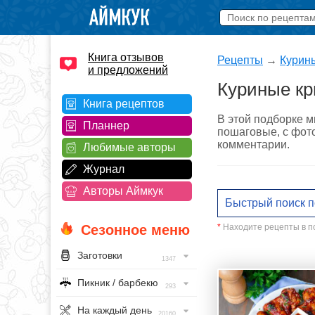
Книга отзывов
Рецепты
→
Курин
и предложений
Куриные кр
Книга рецептов
В этой подборке м
Планнер
пошаговые, с фото
комментарии.
Любимые авторы
Журнал
Авторы Аймкук
*
Находите рецепты в по
Сезонное меню
Заготовки
1347
Пикник / барбекю
293
На каждый день
20160