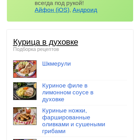
всегда под рукой!
Айфон (iOS)
,
Андроид
Курица в духовке
Подборка рецептов
Шкмерули
Куриное филе в
лимонном соусе в
духовке
Куриные ножки,
фаршированные
оливками и сушеными
грибами