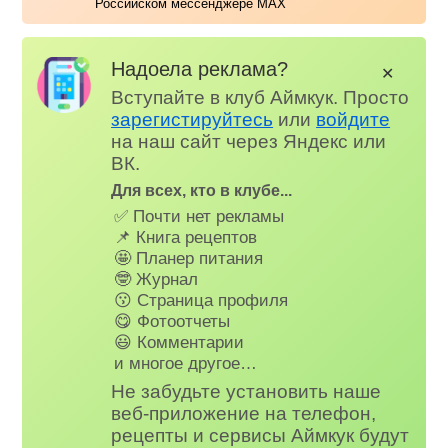
Российском мессенджере MAX
Надоела реклама?
✕
Вступайте в клуб Аймкук. Просто
зарегистируйтесь
или
войдите
на наш сайт через Яндекс или
ВК.
Для всех, кто в клубе...
✅ Почти нет рекламы
📌 Книга рецептов
🤩 Планер питания
🤓 Журнал
😗 Страница профиля
😋 Фотоотчеты
😃 Комментарии
и многое другое…
Не забудьте установить наше
веб-приложение на телефон,
рецепты и сервисы Аймкук будут