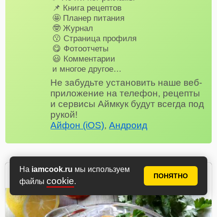
📌 Книга рецептов
🤩 Планер питания
🤓 Журнал
😗 Страница профиля
😋 Фотоотчеты
😃 Комментарии
и многое другое…
Не забудьте установить наше веб-
приложение на телефон, рецепты
и сервисы Аймкук будут всегда под
рукой!
Айфон (iOS)
,
Андроид
На
iamcook.ru
мы используем
Мария
ПОНЯТНО
cookie
автор рецепта
файлы
.