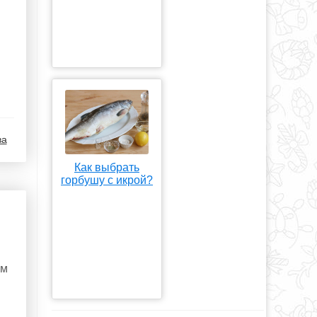
ва
Как выбрать
горбушу с икрой?
ем