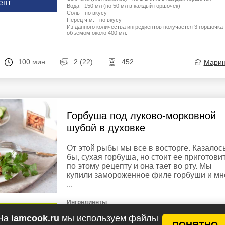
епт
Вода - 150 мл (по 50 мл в каждый горшочек)
Соль - по вкусу
Перец ч.м. - по вкусу
Из данного количества ингредиентов получается 3 горшочка
объемом около 400 мл.
100 мин
2 (22)
452
Мари
Горбуша под луково-морковной
шубой в духовке
От этой рыбы мы все в восторге. Казалос
бы, сухая горбуша, но стоит ее приготови
по этому рецепту и она тает во рту. Мы
купили замороженное филе горбуши и мн
...
Ингредиенты
Филе горбуши - 700 г
у рецептов
На
iamcook.ru
мы используем файлы
Лук репчатый - 1 шт.
ПОНЯТНО
Морковь - 1 шт.