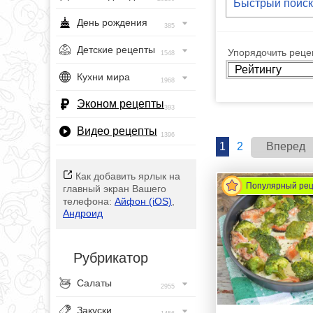
День рождения
385
Детские рецепты
Упорядочить рецеп
1548
Кухни мира
1968
Эконом рецепты
393
Видео рецепты
1396
1
2
Вперед
Как добавить ярлык на
Популярный ре
главный экран Вашего
телефона:
Айфон (iOS)
,
Андроид
Рубрикатор
Салаты
2955
Закуски