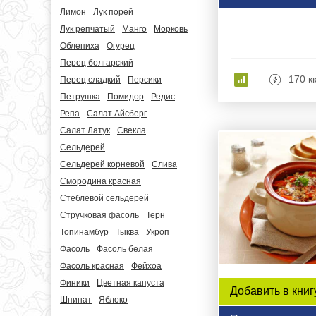
Лимон
Лук порей
Лук репчатый
Манго
Морковь
Облепиха
Огурец
Перец болгарский
170 к
Перец сладкий
Персики
Петрушка
Помидор
Редис
Репа
Салат Айсберг
Салат Латук
Свекла
Сельдерей
Сельдерей корневой
Слива
Смородина красная
Стеблевой сельдерей
Стручковая фасоль
Терн
Топинамбур
Тыква
Укроп
Фасоль
Фасоль белая
Фасоль красная
Фейхоа
Финики
Цветная капуста
Добавить в книг
Шпинат
Яблоко