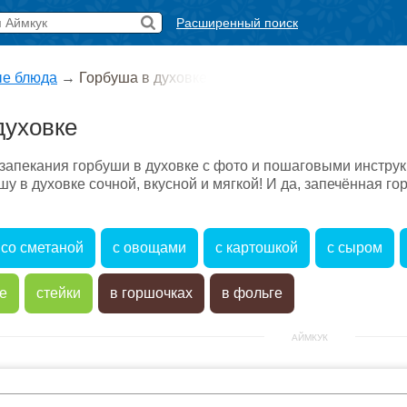
Расширенный поиск
е блюда
→
Горбуша в духовке
духовке
запекания горбуши в духовке с фото и пошаговыми инструк
у в духовке сочной, вкусной и мягкой! И да, запечённая гор
со сметаной
с овощами
с картошкой
с сыром
е
стейки
в горшочках
в фольге
АЙМКУК