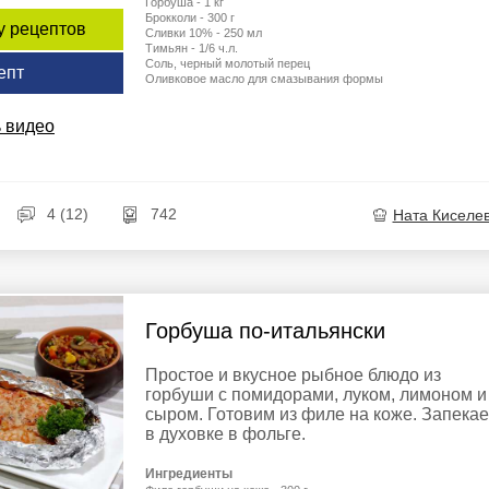
Горбуша - 1 кг
Брокколи - 300 г
у рецептов
Сливки 10% - 250 мл
Тимьян - 1/6 ч.л.
Соль, черный молотый перец
епт
Оливковое масло для смазывания формы
 видео
4 (12)
742
Ната Киселе
Горбуша по-итальянски
Простое и вкусное рыбное блюдо из
горбуши с помидорами, луком, лимоном и
сыром. Готовим из филе на коже. Запека
в духовке в фольге.
Ингредиенты