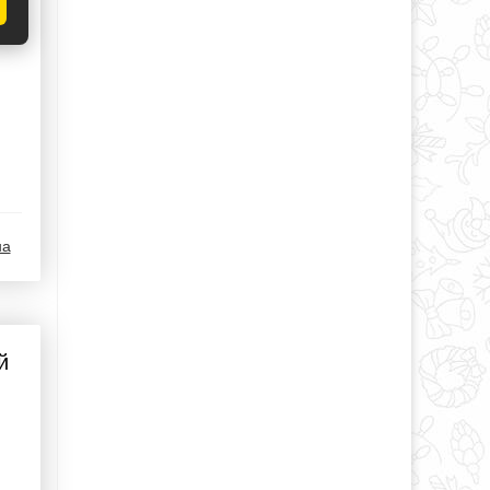
на
й
я