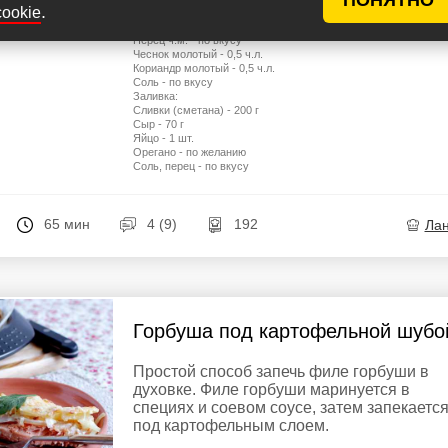
.
cookie
Масло растительное - 2 ст.л.
епт
Помидор - 1 шт.
Перец ч.м. - по вкусу
Чеснок молотый - 0,5 ч.л.
Кориандр молотый - 0,5 ч.л.
Соль - по вкусу
Заливка:
Сливки (сметана) - 200 г
Сыр - 70 г
Яйцо - 1 шт.
Орегано - по желанию
Соль, перец - по вкусу
65 мин
4 (9)
192
Ла
Горбуша под картофельной шубо
Простой способ запечь филе горбуши в
духовке. Филе горбуши маринуется в
специях и соевом соусе, затем запекаетс
под картофельным слоем.