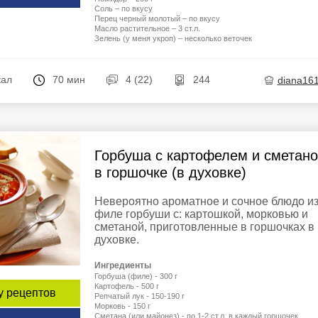
Соль – по вкусу
Перец черный молотый – по вкусу
Масло растительное – 3 ст.л.
Зелень (у меня укроп) – несколько веточек
кал
70 мин
4 (22)
244
diana16
Горбуша с картофелем и сметан
в горшочке (в духовке)
Невероятно ароматное и сочное блюдо и
филе горбуши с: картошкой, морковью и
сметаной, приготовленные в горшочках в
духовке.
Ингредиенты
Горбуша (филе) - 300 г
Картофель - 500 г
у рецептов
Репчатый лук - 150-190 г
Морковь - 150 г
Сметана (или майонез) - по 1-2 ст.л. в каждый горшочек