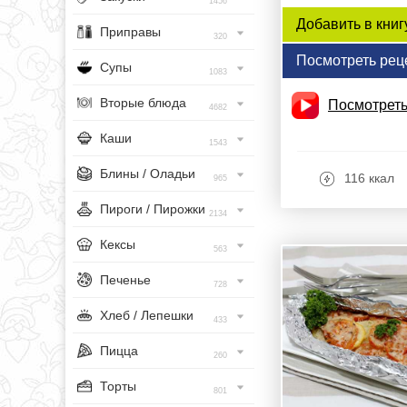
1456
Добавить в книг
Приправы
320
Посмотреть рец
Супы
1083
Вторые блюда
Посмотреть
4682
Каши
1543
Блины / Оладьи
116 ккал
965
Пироги / Пирожки
2134
Кексы
563
Печенье
728
Хлеб / Лепешки
433
Пицца
260
Торты
801