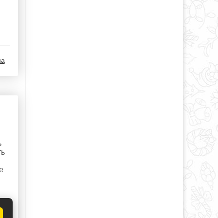
на
ь
ть
е