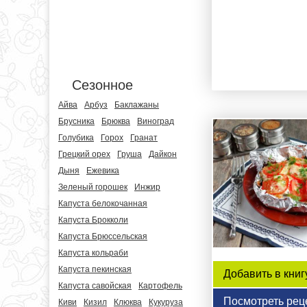
Сезонное
Айва
Арбуз
Баклажаны
Брусника
Брюква
Виноград
Голубика
Горох
Гранат
Грецкий орех
Груша
Дайкон
Дыня
Ежевика
Зеленый горошек
Инжир
Капуста белокочанная
Капуста Брокколи
Капуста Брюссельская
Капуста кольраби
Капуста пекинская
Добавить в книг
Капуста савойская
Картофель
Посмотреть рец
Киви
Кизил
Клюква
Кукуруза