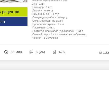
Филе горбуши на коже - 300 г
Лук - 1 шт.
Помидор - 1 шт.
Лимон - по вкусу
у рецептов
Лимонный сок - 1 ст.л.
Специи для рыбы - по вкусу
Соль морская - по вкусу
епт
Прованские травы - 1 ч.л.
Пармезан - 1 ст.л.
Растительное масло (оливковое) - 1 ст.л.
Соевый соус - 1 ст.л. (можно не добавлять)
Чеснок - 1-2 зубчика
35 мин
5 (24)
475
Ла