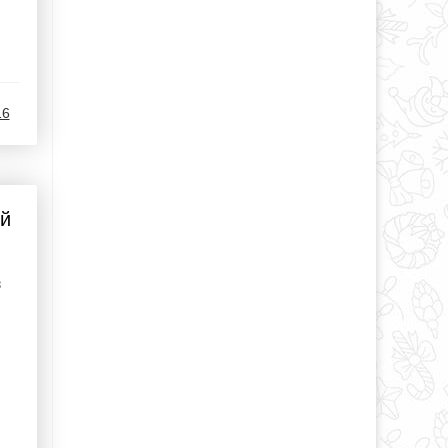
16
ой
з