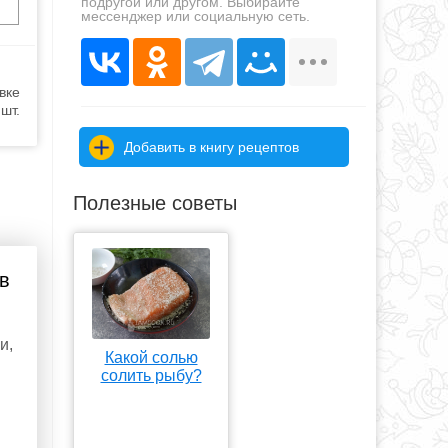
подругой или другом. Выбирайте
мессенджер или социальную сеть.
вке
шт.
Добавить в книгу рецептов
Полезные советы
в
и,
Какой солью
солить рыбу?