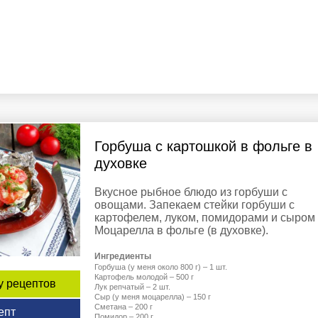
Горбуша с картошкой в фольге в
духовке
Вкусное рыбное блюдо из горбуши с
овощами. Запекаем стейки горбуши с
картофелем, луком, помидорами и сыром
Моцарелла в фольге (в духовке).
Ингредиенты
Горбуша (у меня около 800 г) – 1 шт.
Картофель молодой – 500 г
у рецептов
Лук репчатый – 2 шт.
Сыр (у меня моцарелла) – 150 г
Сметана – 200 г
епт
Помидор – 200 г