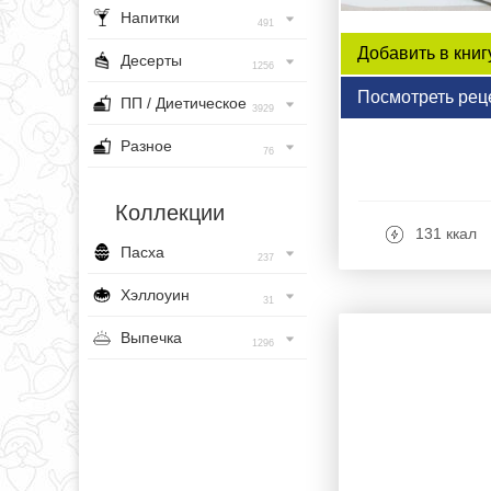
Напитки
491
Добавить в книг
Десерты
1256
Посмотреть рец
ПП / Диетическое
3929
Разное
76
Коллекции
131 ккал
Пасха
237
Хэллоуин
31
Выпечка
1296