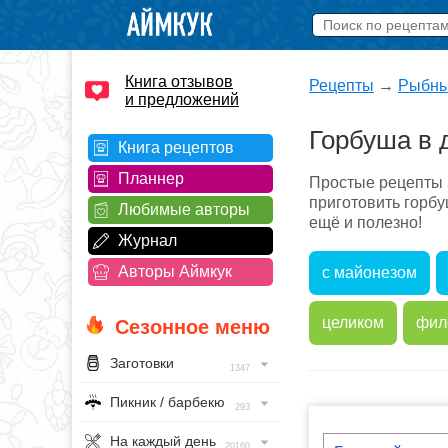
Книга отзывов
Рецепты
→
Рыбны
и предложений
Горбуша в 
Книга рецептов
Планнер
Простые рецепты 
приготовить горбуш
Любимые авторы
ещё и полезно!
Журнал
Авторы Аймкук
с майонезом
целиком
фил
Сезонное меню
Заготовки
1347
Пикник / барбекю
293
На каждый день
20160