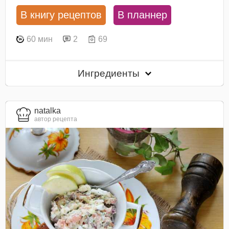
В книгу рецептов
В планнер
60 мин
2
69
Ингредиенты
natalka
автор рецепта