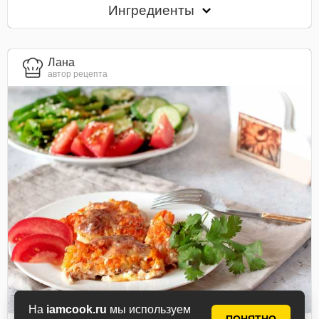
Ингредиенты
Лана
автор рецепта
На
iamcook.ru
мы используем