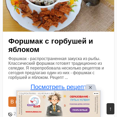
Форшмак с горбушей и
яблоком
Форшмак - распространенная закуска из рыбы.
Классический форшмак готовят традиционно из
селедки. Я перепробовала несколько рецептов и
сегодня предлагаю один из них - форшмак с
горбушей и яблоком. Рецепт ...
Посмотреть рецепт
СОЦРЕКЛАМА • KURSNA5.RU
В книгу рецептов
В планнер
↑
20 мин
1
26