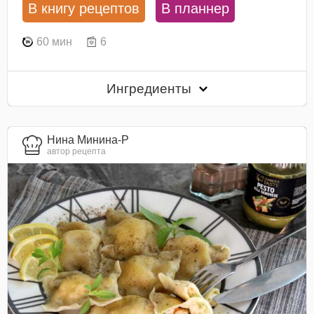
В книгу рецептов
В планнер
60 мин
6
Ингредиенты
Нина Минина-Р
автор рецепта