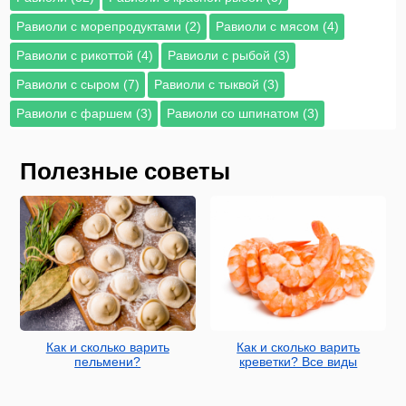
Равиоли с морепродуктами (2)
Равиоли с мясом (4)
Равиоли с рикоттой (4)
Равиоли с рыбой (3)
Равиоли с сыром (7)
Равиоли с тыквой (3)
Равиоли с фаршем (3)
Равиоли со шпинатом (3)
Полезные советы
Как и сколько варить
Как и сколько варить
пельмени?
креветки? Все виды