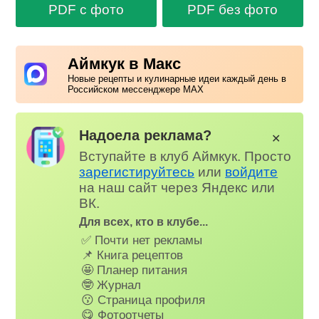
PDF с фото
PDF без фото
Аймкук в Макс
Новые рецепты и кулинарные идеи каждый день в
Российском мессенджере MAX
Надоела реклама?
✕
Вступайте в клуб Аймкук. Просто
зарегистируйтесь
или
войдите
на наш сайт через Яндекс или
ВК.
Для всех, кто в клубе...
✅ Почти нет рекламы
📌 Книга рецептов
🤩 Планер питания
🤓 Журнал
😗 Страница профиля
😋 Фотоотчеты