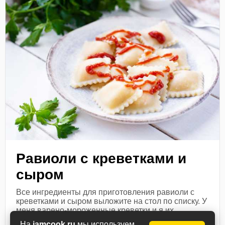
Равиоли с креветками и
сыром
Все ингредиенты для приготовления равиоли с
креветками и сыром выложите на стол по списку. У
меня варено-мороженные креветки и я их
предварительно опустила в кипящую воду на 2
На
iamcook.ru
мы используем