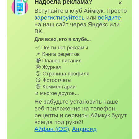
Надоела реклама?
✕
Вступайте в клуб Аймкук. Просто
зарегистируйтесь
или
войдите
на наш сайт через Яндекс или
ВК.
Для всех, кто в клубе...
✅ Почти нет рекламы
📌 Книга рецептов
🤩 Планер питания
🤓 Журнал
😗 Страница профиля
😋 Фотоотчеты
😃 Комментарии
и многое другое…
Не забудьте установить наше
веб-приложение на телефон,
рецепты и сервисы Аймкук будут
всегда под рукой!
Айфон (iOS)
,
Андроид