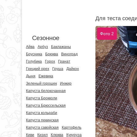
Для теста соед
Фото 2
Сезонное
Айва
Арбуз
Баклажаны
Брусника
Брюква
Виноград
Голубика
Горох
Гранат
Грецкий орех
Груша
Дайкон
Дыня
Ежевика
Зеленый горошек
Инжир
Капуста белокочанная
Капуста Брокколи
Капуста Брюссельская
Капуста кольраби
Капуста пекинская
Капуста савойская
Картофель
Киви
Кизил
Клюква
Кукуруза