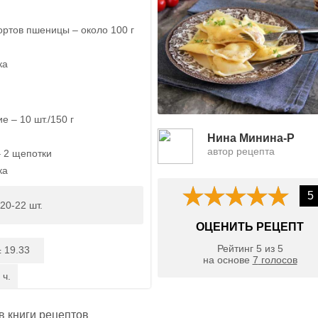
ортов пшеницы – около 100 г
ка
е – 10 шт./150 г
Нина Минина-Р
автор рецепта
 2 щепотки
ка
5
20-22 шт.
ОЦЕНИТЬ РЕЦЕПТ
Рейтинг
5
из
5
19.33
:
на основе
7
голосов
 ч.
 в
книги рецептов