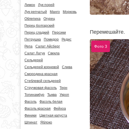
Лимон
Лук порей
Лук репчатый
Манго
Морковь
Облепиха
Огурец
Перец болгарский
Перемешайте.
Перец сладкий
Персики
Петрушка
Помидор
Редис
Фото 3
Репа
Салат Айсберг
Салат Латук
Свекла
Сельдерей
Сельдерей корневой
Слива
Смородина красная
Стеблевой сельдерей
Стручковая фасоль
Терн
Топинамбур
Тыква
Укроп
Фасоль
Фасоль белая
Фасоль красная
Фейхоа
Финики
Цветная капуста
Шпинат
Яблоко