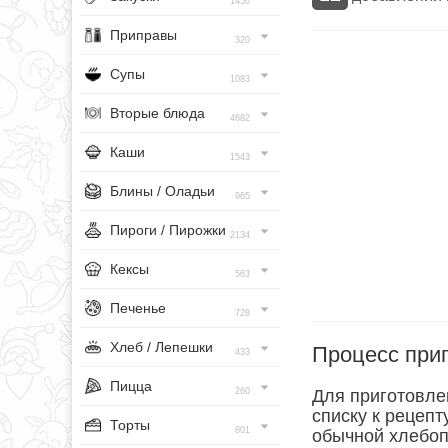
1456
Приправы
320
Супы
1083
Вторые блюда
4682
Каши
1543
Блины / Оладьи
965
Пироги / Пирожки
2134
Кексы
563
Печенье
728
Хлеб / Лепешки
Процесс при
433
Пицца
260
Для приготовле
списку к рецеп
Торты
801
обычной хлебопе