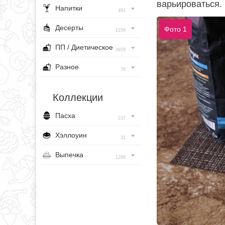
варьироваться.
Напитки
491
Десерты
Фото 1
1256
ПП / Диетическое
3929
Разное
76
Коллекции
Пасха
237
Хэллоуин
31
Выпечка
1296