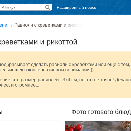
Расширенный поиск
ени
→
Равиоли с креветками и рикотто
креветками и рикоттой
одбрасывает сделать равиоли с креветками или еще с тем,
пельмешек в консервативном понимании.))
ние, что размер равиолей - 3х4 см, но это не точно! Делаю
нее, и огромнее...
ы
Фото готового блю