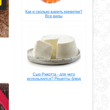
Как и сколько варить креветки?
Все виды
Сыр Рикотта - для чего
используется? Рецепты блюд