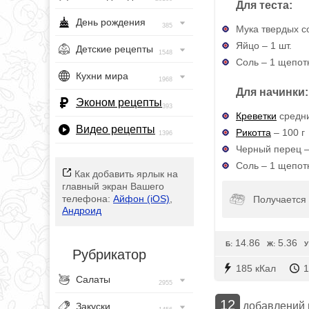
Для теста:
День рождения
385
Мука твердых с
Яйцо – 1 шт.
Детские рецепты
1548
Соль – 1 щепот
Кухни мира
1968
Для начинки:
Эконом рецепты
393
Креветки
средни
Видео рецепты
Рикотта
– 100 г
1396
Черный перец –
Соль – 1 щепот
Как добавить ярлык на
главный экран Вашего
телефона:
Айфон (iOS)
,
Получается 
Андроид
14.86
5.36
Б:
Ж:
У
Рубрикатор
185 кКал
1
Салаты
2955
12
добавлений
Закуски