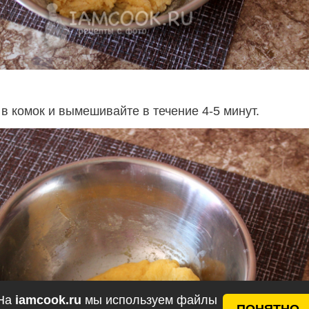
в комок и вымешивайте в течение 4-5 минут.
На
iamcook.ru
мы используем файлы
ПОНЯТНО