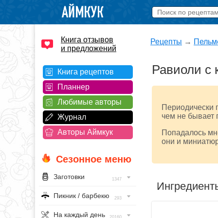
Книга отзывов
Рецепты
→
Пельм
и предложений
Равиоли с 
Книга рецептов
Планнер
Любимые авторы
Периодически п
чем не бывает 
Журнал
Авторы Аймкук
Попадалось мне
они и миниатюр
Сезонное меню
Заготовки
1347
Ингредиент
Пикник / барбекю
293
На каждый день
20160