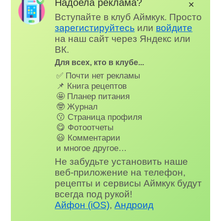
Надоела реклама?
✕
Вступайте в клуб Аймкук. Просто
зарегистируйтесь
или
войдите
на наш сайт через Яндекс или
ВК.
Для всех, кто в клубе...
✅ Почти нет рекламы
📌 Книга рецептов
🤩 Планер питания
🤓 Журнал
😗 Страница профиля
😋 Фотоотчеты
😃 Комментарии
и многое другое…
Не забудьте установить наше
веб-приложение на телефон,
рецепты и сервисы Аймкук будут
всегда под рукой!
Айфон (iOS)
,
Андроид