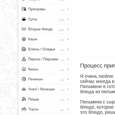
1456
Приправы
320
Супы
1083
Вторые блюда
4682
Каши
1543
Блины / Оладьи
965
Пироги / Пирожки
2134
Процесс при
Кексы
563
Я очень люблю 
Печенье
сейчас иногда 
728
Пельмени я гот
Хлеб / Лепешки
433
блюда из пельм
Пицца
260
Пельмени с сыро
блюдо, которое
Торты
801
это блюдо, реши