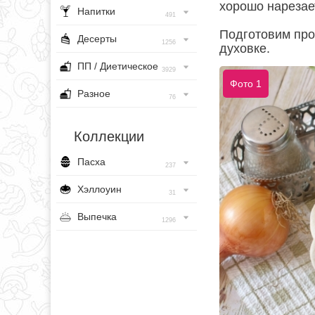
хорошо нарезае
Напитки
491
Подготовим про
Десерты
1256
духовке.
ПП / Диетическое
3929
Фото 1
Разное
76
Коллекции
Пасха
237
Хэллоуин
31
Выпечка
1296