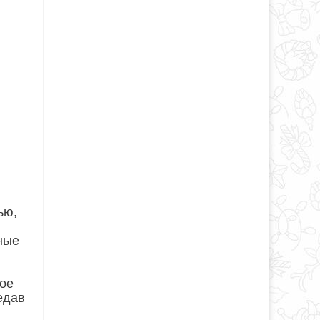
ью,
ные
ное
едав