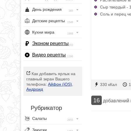
Сыр твердый - 1
День рождения
385
Соль и перец ч
Детские рецепты
1548
Кухни мира
1968
Эконом рецепты
393
Видео рецепты
1396
Как добавить ярлык на
главный экран Вашего
телефона:
Айфон (iOS)
,
330 кКал
1
Андроид
16
добавлений
Рубрикатор
Салаты
2955
Закуски