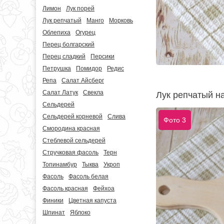
Лимон
Лук порей
Лук репчатый
Манго
Морковь
Облепиха
Огурец
Перец болгарский
Перец сладкий
Персики
Петрушка
Помидор
Редис
Репа
Салат Айсберг
Салат Латук
Свекла
Лук репчатый н
Сельдерей
Сельдерей корневой
Слива
Фото 3
Смородина красная
Стеблевой сельдерей
Стручковая фасоль
Терн
Топинамбур
Тыква
Укроп
Фасоль
Фасоль белая
Фасоль красная
Фейхоа
Финики
Цветная капуста
Шпинат
Яблоко