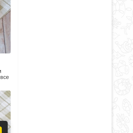
м
 все