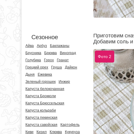
Приготовим сна
Сезонное
Добавим соль и 
Айва
Арбуз
Баклажаны
Брусника
Брюква
Виноград
Фото 2
Голубика
Горох
Гранат
Грецкий орех
Груша
Дайкон
Дыня
Ежевика
Зеленый горошек
Инжир
Капуста белокочанная
Капуста Брокколи
Капуста Брюссельская
Капуста кольраби
Капуста пекинская
Капуста савойская
Картофель
Киви
Кизил
Клюква
Кукуруза