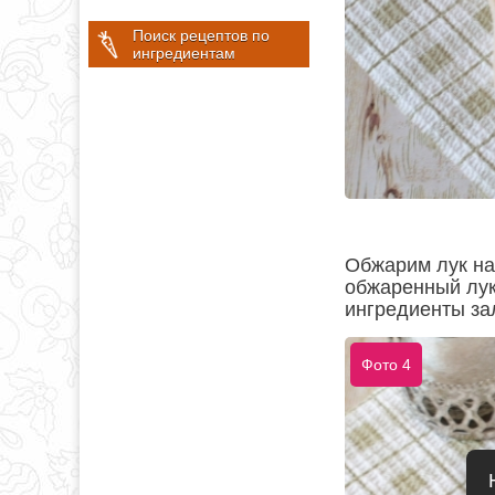
Поиск рецептов по
ингредиентам
Обжарим лук на
обжаренный лук
ингредиенты за
Фото 4