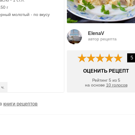
50 г
ерный молотый - по вкусу
ElenaV
автор рецепта
5
ОЦЕНИТЬ РЕЦЕПТ
Рейтинг
5
из
5
на основе
10
голосов
 ч.
 в
книги рецептов