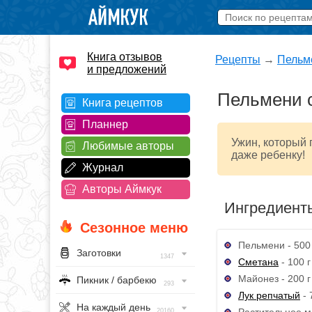
Книга отзывов
Рецепты
→
Пельм
и предложений
Пельмени с
Книга рецептов
Планнер
Ужин, который 
Любимые авторы
даже ребенку!
Журнал
Авторы Аймкук
Ингредиент
Сезонное меню
Пельмени - 500 
Заготовки
1347
Сметана
- 100 г
Майонез - 200 г
Пикник / барбекю
293
Лук репчатый
- 
На каждый день
Растительное ма
20160