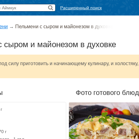
Расширенный поиск
ени
→
Пельмени с сыром и майонезом в духовке
 сыром и майонезом в духовке
под силу приготовить и начинающему кулинару, и холостяку,
ы
Фото готового блю
г
70 г
сло - 1 ст.л.