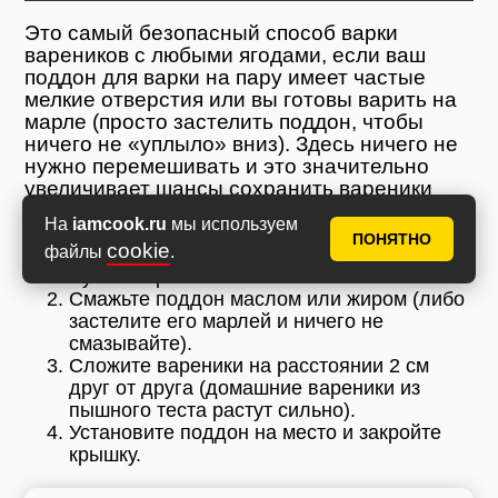
Это самый безопасный способ варки
вареников с любыми ягодами, если ваш
поддон для варки на пару имеет частые
мелкие отверстия или вы готовы варить на
марле (просто застелить поддон, чтобы
ничего не «уплыло» вниз). Здесь ничего не
нужно перемешивать и это значительно
увеличивает шансы сохранить вареники
целыми.
На
iamcook.ru
мы используем
ПОНЯТНО
cookie
файлы
.
Наберите воды в парогенератор или чашу
мультиварки.
Смажьте поддон маслом или жиром (либо
застелите его марлей и ничего не
смазывайте).
Сложите вареники на расстоянии 2 см
друг от друга (домашние вареники из
пышного теста растут сильно).
Установите поддон на место и закройте
крышку.