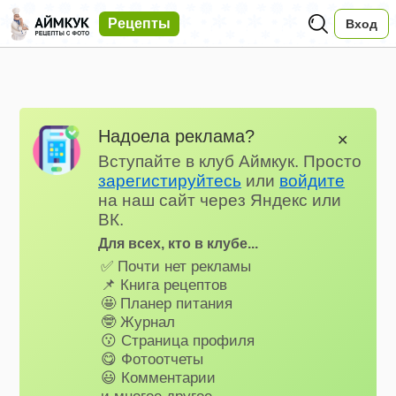
Рецепты
Вход
Надоела реклама?
✕
Вступайте в клуб Аймкук. Просто
зарегистируйтесь
или
войдите
на наш сайт через Яндекс или
ВК.
Для всех, кто в клубе...
✅ Почти нет рекламы
📌 Книга рецептов
🤩 Планер питания
🤓 Журнал
😗 Страница профиля
😋 Фотоотчеты
😃 Комментарии
и многое другое…