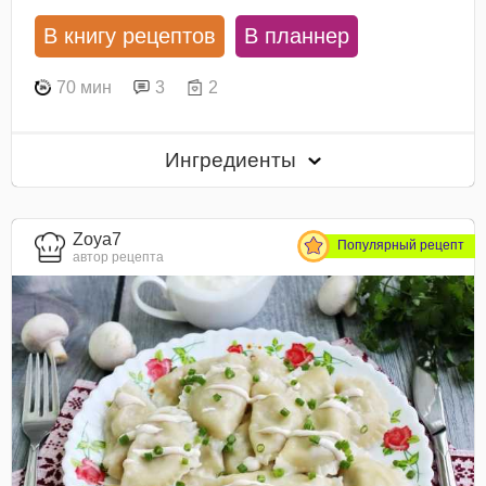
В книгу рецептов
В планнер
70 мин
3
2
Ингредиенты
Zoya7
Популярный рецепт
автор рецепта