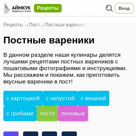
Рецепты
Вход
Рецепты
→
Пост
→
Постные вареники
Постные вареники
В данном разделе наши кулинары делятся
лучшими рецептами постных вареников с
пошаговыми фотографиями и инструкциями.
Мы расскажем и покажем, как приготовить
вкусные вареники в пост!
с картошкой
с капустой
с вишней
с грибами
тесто
ленивые