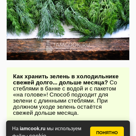
Как хранить зелень в холодильнике
свежей долго... дольше месяца?
Со
стеблями в банке с водой и с пакетом
«на голове»! Способ подходит для
зелени с длинными стеблями. При
должном уходе зелень остаётся
свежей дольше месяца.
На
iamcook.ru
мы используем
Помойте зелень, стряхните лишнюю воду
ПОНЯТНО
cookie