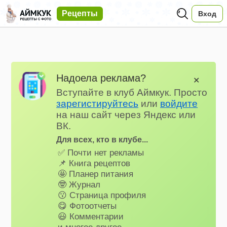
Рецепты
Вход
Надоела реклама?
✕
Вступайте в клуб Аймкук. Просто
зарегистируйтесь
или
войдите
на наш сайт через Яндекс или
ВК.
Для всех, кто в клубе...
✅ Почти нет рекламы
📌 Книга рецептов
🤩 Планер питания
🤓 Журнал
😗 Страница профиля
😋 Фотоотчеты
😃 Комментарии
и многое другое…