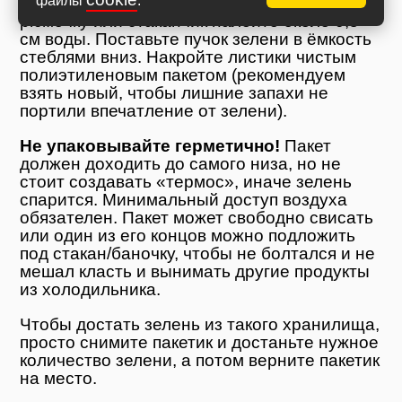
файлы
.
(не очень активно). В небольшую баночку,
рюмочку или стаканчик налейте около 0,5
см воды. Поставьте пучок зелени в ёмкость
стеблями вниз. Накройте листики чистым
полиэтиленовым пакетом (рекомендуем
взять новый, чтобы лишние запахи не
портили впечатление от зелени).
Не упаковывайте герметично!
Пакет
должен доходить до самого низа, но не
стоит создавать «термос», иначе зелень
спарится. Минимальный доступ воздуха
обязателен. Пакет может свободно свисать
или один из его концов можно подложить
под стакан/баночку, чтобы не болтался и не
мешал класть и вынимать другие продукты
из холодильника.
Чтобы достать зелень из такого хранилища,
просто снимите пакетик и достаньте нужное
количество зелени, а потом верните пакетик
на место.