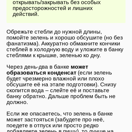
открывать/закрывать без особых
предосторожностей и лишних
действий.
Обрежьте стебли до нужной длины,
помойте зелень и хорошо обсушите (но без
фанатизма). Аккуратно обмакните кончики
стеблей в холодную воду и уложите в банку
стеблями к крышке, зеленью ко дну.
Через день-два в банке
может
образоваться конденсат
(если зелень
будет чрезмерно влажной или плохо
обсушите её на этапе подготовки). Снизу
скопится вода – слейте её и поставьте
банку обратно. Дальше проблем быть не
должно.
Если же опасаетесь, что зелень в банке
может застояться (забудете про неё,
поедете в отпуск или просто редко
добавляете зелень в пищу), то лучше на