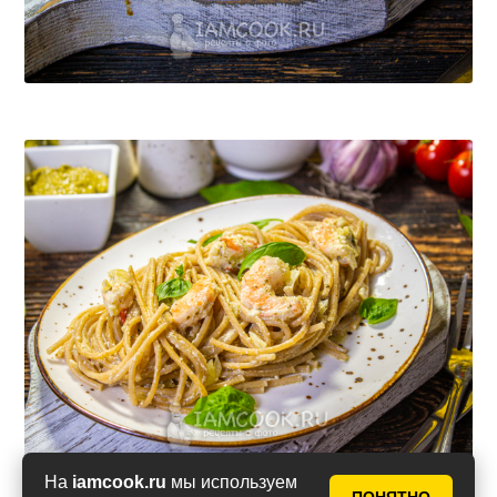
На
iamcook.ru
мы используем