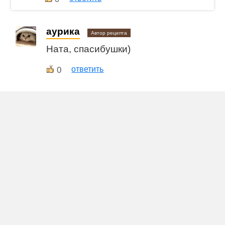
aурика
Автор рецепта
Ната, спасибушки)
0
ответить