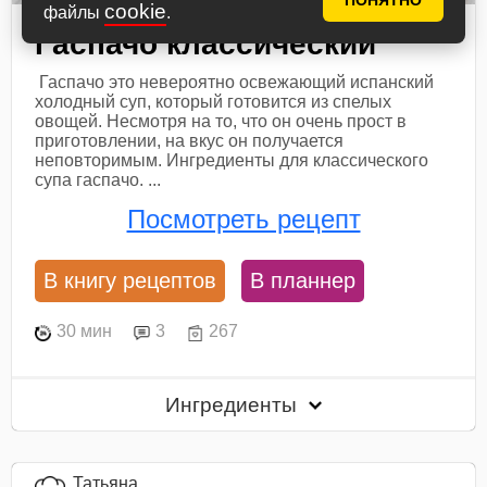
ПОНЯТНО
cookie
файлы
.
Гаспачо классический
Гаспачо это невероятно освежающий испанский
холодный суп, который готовится из спелых
овощей. Несмотря на то, что он очень прост в
приготовлении, на вкус он получается
неповторимым. Ингредиенты для классического
супа гаспачо. ...
Посмотреть рецепт
В книгу рецептов
В планнер
30 мин
3
267
Ингредиенты
Татьяна