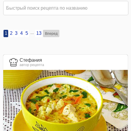
...
1
2
3
4
5
13
Вперед
Стефания
автор рецепта