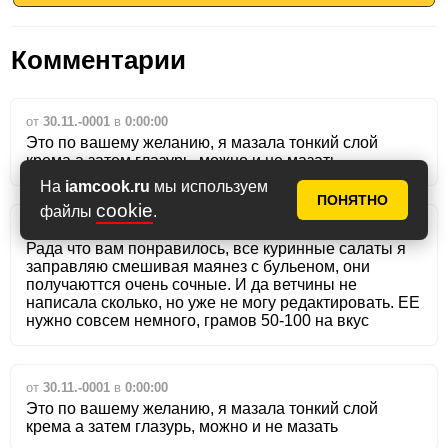
Комментарии
от
30.11.-0001
в
0:00:00
Это по вашему желанию, я мазала тонкий слой
крема а затем глазурь, можно и не мазать
На
iamcook.ru
мы используем
ПОНЯТНО
cookie
файлы
.
от
30.11.-0001
в
0:00:00
Рада что вам понравилось, все куринные салаты я
заправляю смешивая маянез с бульеном, они
получаюттся очень сочные. И да ветчины не
написала сколько, но уже не могу редактировать. ЕЕ
нужно совсем немного, грамов 50-100 на вкус
от
30.11.-0001
в
0:00:00
Это по вашему желанию, я мазала тонкий слой
крема а затем глазурь, можно и не мазать