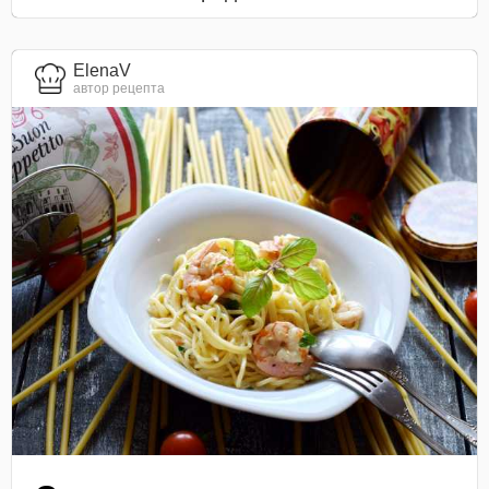
ElenaV
автор рецепта