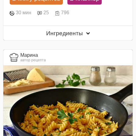
30 мин
25
796
Ингредиенты
Марина
автор рецепта