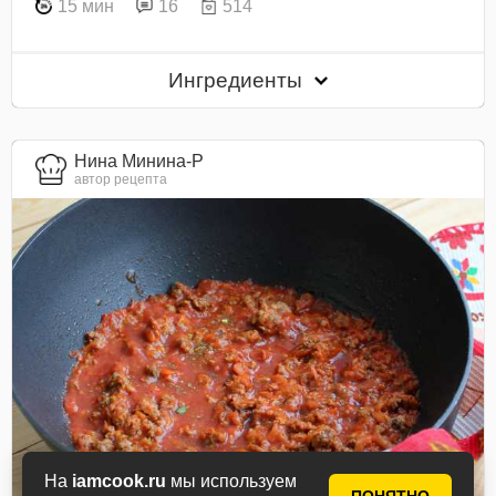
15 мин
16
514
Ингредиенты
Нина Минина-Р
автор рецепта
На
iamcook.ru
мы используем