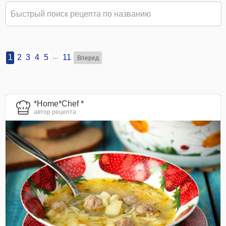
...
1
2
3
4
5
11
Вперед
*Home*Chef *
автор рецепта