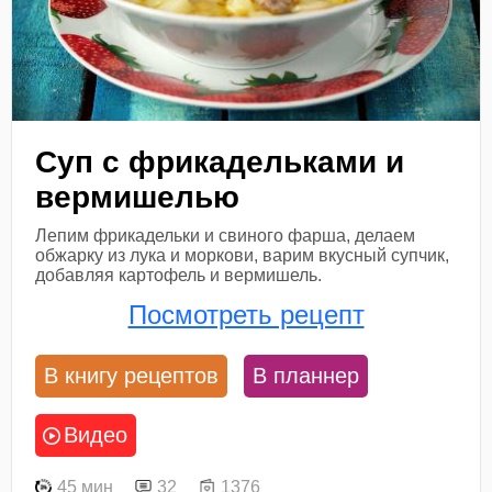
Суп с фрикадельками и
вермишелью
Лепим фрикадельки и свиного фарша, делаем
обжарку из лука и моркови, варим вкусный супчик,
добавляя картофель и вермишель.
Посмотреть рецепт
В книгу рецептов
В планнер
Видео
45 мин
32
1376