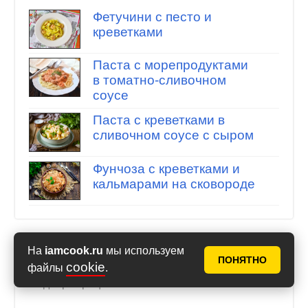
Фетучини с песто и
креветками
Паста с морепродуктами
в томатно-сливочном
соусе
Паста с креветками в
сливочном соусе с сыром
Фунчоза с креветками и
кальмарами на сковороде
На
iamcook.ru
мы используем
ПОНЯТНО
Спагетти с креветками
cookie
файлы
.
Подборка рецептов