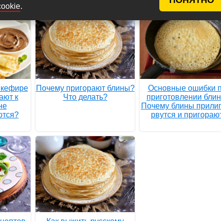
.
cookie
 кефире
Почему пригорают блины?
Основные ошибки 
ают к
Что делать?
приготовлении блин
не
Почему блины прилип
ются?
рвутся и пригораю