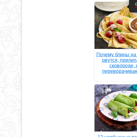
Почему блины на
рвутся, прилип
сковороде, 
переворачива