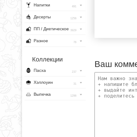
Напитки
491
Десерты
1256
ПП / Диетическое
3929
Разное
76
Коллекции
Ваш комм
Пасха
237
Хэллоуин
31
Выпечка
1296