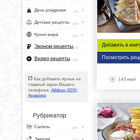
День рождения
385
Детские рецепты
1548
Кухни мира
1968
Добавить в книг
Эконом рецепты
393
Посмотреть рец
Видео рецепты
1396
Как добавить ярлык на
143 ккал
главный экран Вашего
телефона:
Айфон (iOS)
,
Андроид
Рубрикатор
Салаты
2955
Закуски