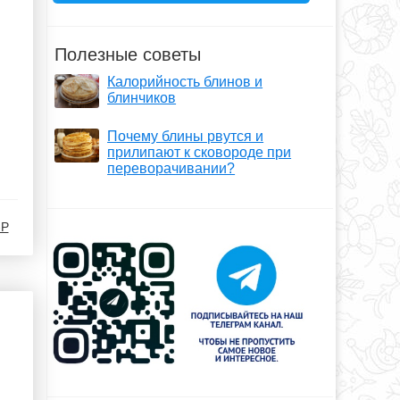
Полезные советы
Калорийность блинов и
блинчиков
Почему блины рвутся и
прилипают к сковороде при
переворачивании?
-Р