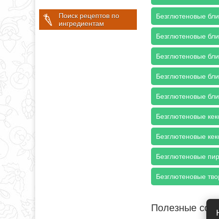
Поиск рецептов по
Безглютеновые бли
ингредиентам
Безглютеновые бли
Безглютеновые бли
Безглютеновые бли
Безглютеновые бли
Безглютеновые кекс
Безглютеновые кек
Безглютеновые пир
Безглютеновые тво
Полезные сов