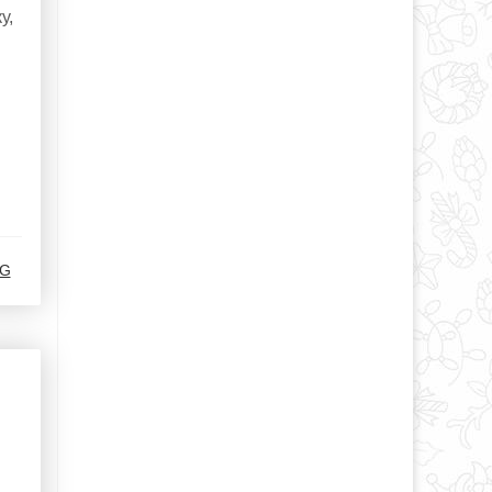
у,
_G