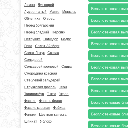
Лимон
Лук порей
Безглютеновая выпе
Лук репчатый
Манго
Морковь
Облепиха
Огурец
Безглютеновая выпе
Перец болгарский
Безглютеновая выпе
Перец сладкий
Персики
Петрушка
Помидор
Редис
Безглютеновая вып
Репа
Салат Айсберг
Салат Латук
Свекла
Безглютеновая выпе
Сельдерей
Сельдерей корневой
Слива
Безглютеновая выпе
Смородина красная
Безглютеновая вып
Стеблевой сельдерей
Стручковая фасоль
Терн
Безглютеновая вып
Топинамбур
Тыква
Укроп
Фасоль
Фасоль белая
Безглютеновые бли
Фасоль красная
Фейхоа
Безглютеновые блин
Финики
Цветная капуста
Шпинат
Яблоко
Безглютеновые блин