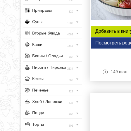
1456
Приправы
320
Супы
1083
Добавить в книг
Вторые блюда
4682
Посмотреть рец
Каши
1543
Блины / Оладьи
965
Пироги / Пирожки
2134
149 ккал
Кексы
563
Печенье
728
Хлеб / Лепешки
433
Пицца
260
Торты
801