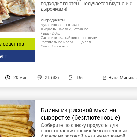
подходит глютен. Получается вкусно и с
дырочками!
Ингредиенты
Мука рисовая - 1 стакан
Жидкость - около 2,5 стаканов
Яйца - 2-3 шт.
Сахар или сладкий сироп - по вкусу
Растительное масло - 1-1,5 ст.л.
у рецептов
Соль - 1 щепотка
епт
20 мин
21 (82)
166
Нина Минина
Блины из рисовой муки на
сыворотке (безглютеновые)
Соберите по списку продукты для
приготовления тонких безглютеновых
блинов из рисовой муки на молочной