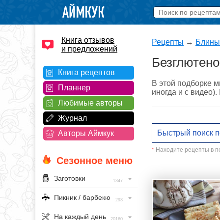
Книга отзывов
Рецепты
→
Блины
и предложений
Безглютено
Книга рецептов
В этой подборке 
Планнер
иногда и с видео)
Любимые авторы
Журнал
Авторы Аймкук
*
Находите рецепты в по
Сезонное меню
Заготовки
1347
Пикник / барбекю
293
На каждый день
20160