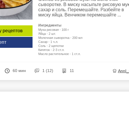
сыворотке. В миску насыпьте рисовую мук
сахар и соль. Перемешайте. Разбейте в
миску яйца. Венчиком перемешайте ...
Ингредиенты
Мука рисовая - 100 г
у рецептов
Яйца - 2 шт.
Молочная сыворотка - 200 мл
епт
Сахар - 1 ч.л.
Соль - 2 щепотки
Кипяток - 2-3 ст.л.
Масло растительное - 1 ст.л.
60 мин
1 (12)
11
AnnI