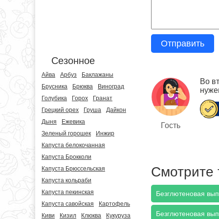
Отправить
Сезонное
Айва
Арбуз
Баклажаны
Во вт
Брусника
Брюква
Виноград
нужен
Голубика
Горох
Гранат
Грецкий орех
Груша
Дайкон
Дыня
Ежевика
Гость
Зеленый горошек
Инжир
Капуста белокочанная
Капуста Брокколи
Смотрите 
Капуста Брюссельская
Капуста кольраби
Капуста пекинская
Безглютеновая вып
Капуста савойская
Картофель
Безглютеновая выпе
Киви
Кизил
Клюква
Кукуруза