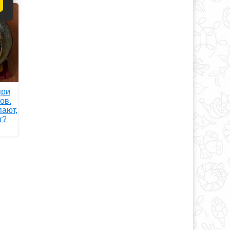
при
ов.
ают,
т?