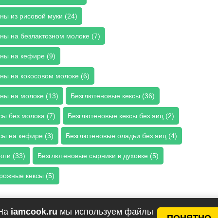
ны из рисовой муки (24)
ны на безлактозном молоке (7)
ны на кефире (9)
ны на кокосовом молоке (6)
ны на молоке (13)
Безглютеновые кексы (36)
ы без молока (7)
Безглютеновые кексы без яиц (2)
сы на кефире (3)
Безглютеновые оладьи без яиц (4)
оги (33)
Безглютеновые сырники в духовке (5)
рожные кексы (5)
еты
На
iamcook.ru
мы используем файлы
ПОНЯТНО